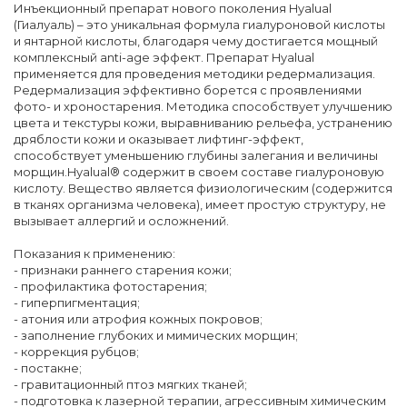
Инъекционный препарат нового поколения Hyalual
(Гиалуаль) – это уникальная формула гиалуроновой кислоты
и янтарной кислоты, благодаря чему достигается мощный
комплексный anti-age эффект. Препарат Hyalual
применяется для проведения методики редермализация.
Редермализация эффективно борется с проявлениями
фото- и хроностарения. Методика способствует улучшению
цвета и текстуры кожи, выравниванию рельефа, устранению
дряблости кожи и оказывает лифтинг-эффект,
способствует уменьшению глубины залегания и величины
морщин.Hyalual® содержит в своем составе гиалуроновую
кислоту. Вещество является физиологическим (содержится
в тканях организма человека), имеет простую структуру, не
вызывает аллергий и осложнений.
Показания к применению:
- признаки раннего старения кожи;
- профилактика фотостарения;
- гиперпигментация;
- атония или атрофия кожных покровов;
- заполнение глубоких и мимических морщин;
- коррекция рубцов;
- постакне;
- гравитационный птоз мягких тканей;
- подготовка к лазерной терапии, агрессивным химическим