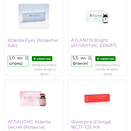
Atlantis Eyes (Атлантис
ATLANTIS Bright
Айс)
(АТЛАНТИС БРАЙТ)
1,0 мл (1
5,5 мл (1
В наличии
В наличии
шприц)
флакон)
Авторизуйтесь,
Авторизуйтесь,
чтобы видеть
чтобы видеть
цены
цены
АТЛАНТИС Atlantis
Филорга (Filorga)
Secret (Атлантис
NCTF 135 HA