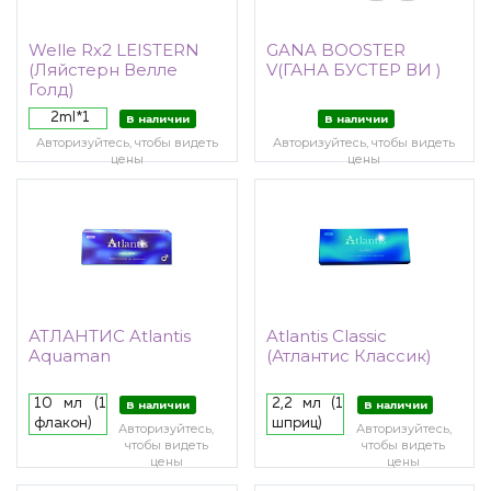
Welle Rx2 LEISTERN
GANA BOOSTER
(Ляйстерн Велле
V(ГАНА БУСТЕР ВИ )
Голд)
2ml*1
В наличии
В наличии
Авторизуйтесь, чтобы видеть
Авторизуйтесь, чтобы видеть
цены
цены
АТЛАНТИС Atlantis
Atlantis Classic
Aquaman
(Атлантис Классик)
10 мл (1
2,2 мл (1
В наличии
В наличии
флакон)
шприц)
Авторизуйтесь,
Авторизуйтесь,
чтобы видеть
чтобы видеть
цены
цены