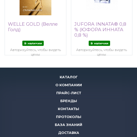
WELLE GOLD (Велле
JUFORA INNATA® 0,8
Голд)
% (ЮФОРА ИННАТА
0,8 %)
В наличии
В наличии
Авторизуйтесь, чтобы видеть
Авторизуйтесь, чтобы видеть
цены
цены
КАТАЛОГ
О КОМПАНИИ
ПРАЙС-ЛИСТ
БРЕНДЫ
КОНТАКТЫ
ПРОТОКОЛЫ
БАЗА ЗНАНИЙ
ДОСТАВКА