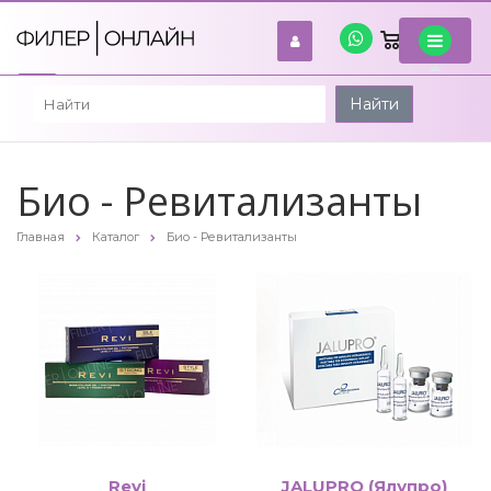
0
войти
Найти
Био - Ревитализанты
Главная
Каталог
Био - Ревитализанты
Revi
JALUPRO (Ялупро)