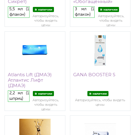
Сикрет)
«Обогащенный»
5,5 мл (1
3 мл (1
В наличии
В наличии
флакон)
флакон)
Авторизуйтесь,
Авторизуйтесь,
чтобы видеть
чтобы видеть
цены
цены
Atlantis Lift (ДМАЭ)
GANA BOOSTER S
Атлантис Лифт
(ДМАЭ)
2,2 мл (1
В наличии
В наличии
шприц)
Авторизуйтесь,
Авторизуйтесь, чтобы видеть
чтобы видеть
цены
цены