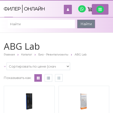
0
войти
Найти
ABG Lab
Главная
Каталог
Био - Ревитализанты
ABG Lab
Показывать как: