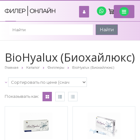
0
войти
Найти
BioHyalux (Биохайлюкс)
Главная
Каталог
Филлеры
BioHyalux (Биохайлюкс)
Показывать как: