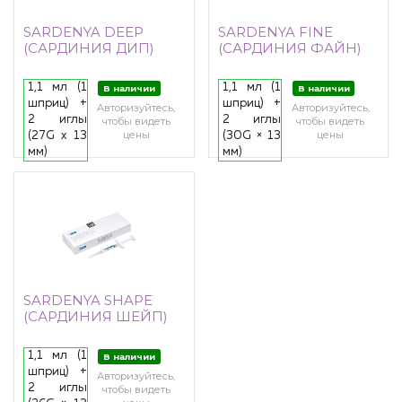
SARDENYA DEEP
SARDENYA FINE
(САРДИНИЯ ДИП)
(САРДИНИЯ ФАЙН)
1,1 мл (1
1,1 мл (1
В наличии
В наличии
шприц) +
шприц) +
Авторизуйтесь,
Авторизуйтесь,
2 иглы
2 иглы
чтобы видеть
чтобы видеть
цены
цены
(27G x 13
(30G × 13
мм)
мм)
SARDENYA SHAPE
(САРДИНИЯ ШЕЙП)
1,1 мл (1
В наличии
шприц) +
Авторизуйтесь,
2 иглы
чтобы видеть