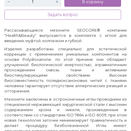
В корзину
Задать вопрос
Рассасывающиеся мезонити SEOCORE® компании
"Health&Beauty" выпускаются в комплекте с иглой для
введения, муфтой, колпачком и губкой.
Изделия разработаны специально для эстетической
коррекции с применением уникальных компонентов на
основе Polydioxanone: по этой причине они обладают
улучшенной биологической инертностью, атравматичным
прохождением сквозь ткани и активными
биостимулирующими свойствами. Высокая
биосовместимость полидиоксаноновых нитей с тканями
человека гарантирует отсутствие аллергических реакций и
отторжения.
Мезонити заключены в остроконечные иглы-проводники из
специальной нержавеющей хирургической стали с высоким
содержанием хрома и никеля, произведенные в
соответствии со стандартами ISO 7864 и ISO 6009, при этом
новая технология заточки минимизирует травматичность и
делает процедуру безболезненной. Иглы имеют
специальное силиконовое покрытие для лёгкого и плавного