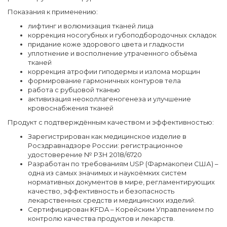
Показания к применению:
лифтинг и волюмизация тканей лица
коррекция носогубных и губоподбородочных складок
придание коже здорового цвета и гладкости
уплотнение и восполнение утраченного объёма
тканей
коррекция атрофии гиподермы и излома морщин
формирование гармоничных контуров тела
работа с рубцовой тканью
активизация неоколлагеногенеза и улучшение
кровоснабжения тканей
Продукт с подтверждённым качеством и эффективностью:
Зарегистрирован как медицинское изделие в
Росздравнадзоре России: регистрационное
удостоверение № Р3Н 2018/6720
Разработан по требованиям USP (Фармакопеи США) –
одна из самых значимых и наукоёмких систем
нормативных документов в мире, регламентирующих
качество, эффективность и безопасность
лекарственных средств и медицинских изделий.
Сертифицирован KFDA – Корейским Управлением по
контролю качества продуктов и лекарств.