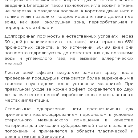
введения. Благодаря такой технологии, игла входит в ткань,
не разрезая, а раздвигая волокна. А короткая длина нити и
тонкие иглы позволяют корректировать такие деликатные
зоны, как шея, околоушная зона, периорбитальная и
периоральная области.
Долгосрочная прочность в естественных условиях: через
30 дней (в зависимости от толщины) нити теряют до 65%
прочностных свойств, а по истечении 130-180 дней они
полностью гидролизуются до естественных для организма
воды и углекислого газа, не вызывая аллергических
реакций.
Лифтинговый эффект визуально заметен сразу после
проведения процедуры и становится более выраженным в
течение двух недель после установки мезонитей. При
правильном уходе за кожей эффект сохраняется до двух
лет за счет естественной выработки коллагена и эластана в
местах имплантации.
Стерильные одноразовые нити предназначены для
применения квалифицированным персоналом в условиях
стерильного медицинского помещения в качестве
материала для фиксации субдермальной ткани в заданном
положении и применяется в области пластической и
реконструктивной хирургии.