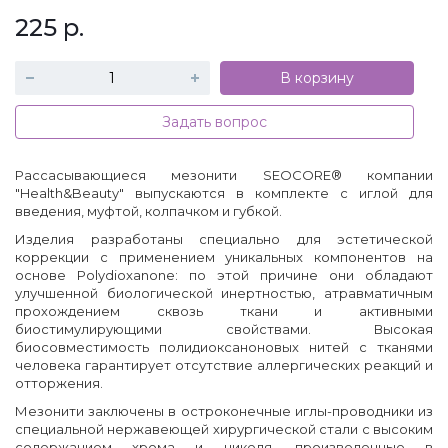
225
р.
В корзину
Задать вопрос
Рассасывающиеся мезонити SEOCORE® компании
"Health&Beauty" выпускаются в комплекте с иглой для
введения, муфтой, колпачком и губкой.
Изделия разработаны специально для эстетической
коррекции с применением уникальных компонентов на
основе Polydioxanone: по этой причине они обладают
улучшенной биологической инертностью, атравматичным
прохождением сквозь ткани и активными
биостимулирующими свойствами. Высокая
биосовместимость полидиоксаноновых нитей с тканями
человека гарантирует отсутствие аллергических реакций и
отторжения.
Мезонити заключены в остроконечные иглы-проводники из
специальной нержавеющей хирургической стали с высоким
содержанием хрома и никеля, произведенные в