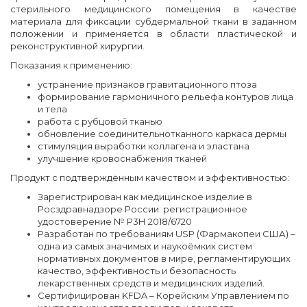
стерильного медицинского помещения в качестве
материала для фиксации субдермальной ткани в заданном
положении и применяется в области пластической и
реконструктивной хирургии.
Показания к применению:
устранение признаков гравитационного птоза
формирование гармоничного рельефа контуров лица
и тела
работа с рубцовой тканью
обновление соединительнотканного каркаса дермы
стимуляция выработки коллагена и эластана
улучшение кровоснабжения тканей
Продукт с подтверждённым качеством и эффективностью:
Зарегистрирован как медицинское изделие в
Росздравнадзоре России: регистрационное
удостоверение № Р3Н 2018/6720
Разработан по требованиям USP (Фармакопеи США) –
одна из самых значимых и наукоёмких систем
нормативных документов в мире, регламентирующих
качество, эффективность и безопасность
лекарственных средств и медицинских изделий.
Сертифицирован KFDA – Корейским Управлением по