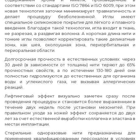
соответствии со стандартами ISO 7864 и ISO 6009, при этом
новая технология заточки минимизирует травматичность и
делает процедуру безболезненной. Иглы имеют
специальное силиконовое покрытие для лёгкого и плавного
введения. Благодаря такой технологии, игла входит в ткань,
не разрезая, а раздвигая волокна. А короткая длина нити и
тонкие иглы позволяют корректировать такие деликатные
зоны, как шея, околоушная зона, периорбитальная и
периоральная области.
Долгосрочная прочность в естественных условиях: через
30 дней (в зависимости от толщины) нити теряют до 65%
прочностных свойств, а по истечении 130-180 дней они
полностью гидролизуются до естественных для организма
воды и углекислого газа, не вызывая аллергических
реакций.
Лифтинговый эффект визуально заметен сразу после
проведения процедуры и становится более выраженным в
течение двух недель после установки мезонитей. При
правильном уходе за кожей эффект сохраняется до двух
лет за счет естественной выработки коллагена и эластана в
местах имплантации.
Стерильные одноразовые нити предназначены для
применения квалифицированным персоналом в условиях