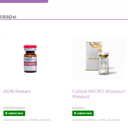
овары
ADN Restart
Collost MICRO (Коллост
Микро)
MESOPHARM
Коллост
В наличии
В наличии
Авторизуйтесь, чтобы видеть
Авторизуйтесь, чтобы видеть
цены
цены