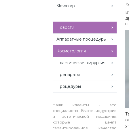
т
Slowcorp
В
д
в
Новости
Аппаратные процедуры
Косметология
Пластическая хирургия
Препараты
Процедуры
Наши клиенты - это
специалисты Бьюти-индустрии
Т
и эстетической медицины,
о
которые ценят
у
гарантированное качество