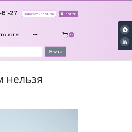
‑81‑27
Заказать звонок
войти
...
ОТОКОЛЫ
0
Найти
м нельзя