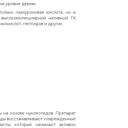
 на уровне дермы.
олько гиалуроновая кислота, но и
с высокомолекулярной нативной ГК
инокислот, пептидов и других.
ы на основе нуклеотидов. Препарат
иды восстанавливают поврежденные
асты, которые начинают активно