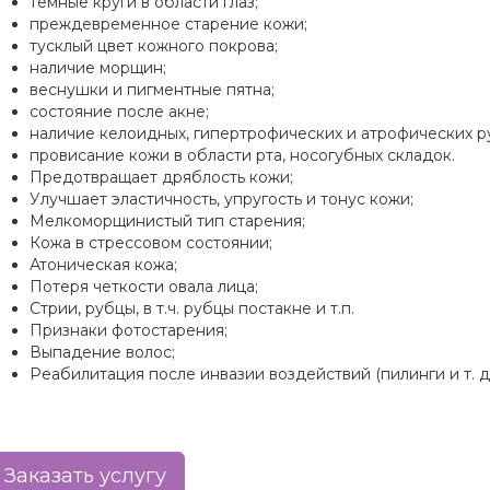
темные круги в области глаз;
преждевременное старение кожи;
тусклый цвет кожного покрова;
наличие морщин;
веснушки и пигментные пятна;
состояние после акне;
наличие келоидных, гипертрофических и атрофических р
провисание кожи в области рта, носогубных складок.
Предотвращает дряблость кожи;
Улучшает эластичность, упругость и тонус кожи;
Мелкоморщинистый тип старения;
Кожа в стрессовом состоянии;
Атоническая кожа;
Потеря четкости овала лица;
Стрии, рубцы, в т.ч. рубцы постакне и т.п.
Признаки фотостарения;
Выпадение волос;
Реабилитация после инвазии воздействий (пилинги и т. д.
Заказать услугу