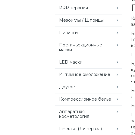
PRP терапия
К
Мезоиглы / Шприцы
з
Пилинги
Б
Г
Постинъекционные
к
маски
П
LED маски
Б
к
Интимное омоложение
о
ч
Другое
Б
л
Компрессионное белье
Б
Аппаратная
П
косметология
з
п
Linerase (Линераза)
э