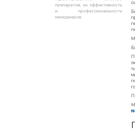
с
препаратов, их эффективность
Б
и профессиональность
п
менеджеров.
п
п
М
Б
П
л
т
м
п
г
П
M
N