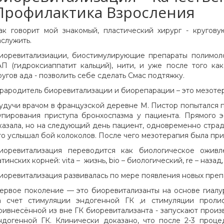
Профилактика Взросления
ак говорит мой знакомый, пластический хирург - кругов
аслужить.
иоревитализиации, биостимулирующие препараты полимол
АП (гидроксиаппатит кальций), нити, и уже после того к
ругов ада - позволить себе сделать Смас подтяжку.
рародитель биоревитализации и биорепарации – это мезоте
удучи врачом в французской деревне М. Пистор попытался 
упирования приступа бронхоспазма у пациента. Прямого 
казала, но на следующий день пациент, одновременно страд
то услышал бой колоколов. После чего мезотерапия была при
иоревитализация переводится как биологическое оживл
атинских корней: vita – жизнь, bio – биологический, re – назад,
иоревитализация развивалась по мере появления новых препа
ервое поколение — это биоревитализанты на основе гиалу
а счет стимуляции эндогенной ГК ,и стимуляции проли
ривнесённой из вне ГК биоревитализанта - запускают произ
ндогенной ГК. Клинически доказано, что после 2-3 проц