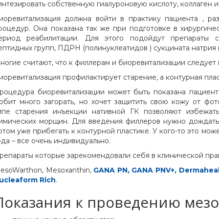
интезировать собственную гиалуроновую кислоту, коллаген и
иоревитализация должна войти в практику пациента , раз
роцедур. Она показана так же при подготовке в хирургичес
ериод реабилитации. Для этого подойдут препараты 
ептидных групп, ПДРН (полинуклеатидов ) сукцината натрия 
ногие считают, что к филлерам и биоревитализации следует п
иоревитализация профилактирует старение, а контурная пла
роцедура биоревитализации может быть показана пациента
юбит много загорать, но хочет защитить свою кожу от фо
ипе старения инъекции нативной ГК позволяют избежат
имических морщин. Для введения филлеров нужно дождатьс
отом уже прибегать к контурной пластике. У кого-то это может 
ода – все очень индивидуально.
репараты которые зарекомендовали себя в клинической пра
esoWarthon, Mesoxanthin,
GANA PN
,
GANA PNV+
,
Dermahea
ucleaform Rich
.
Показания к проведению мезо