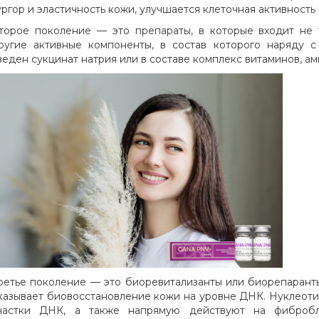
ургор и эластичность кожи, улучшается клеточная активность
торое поколение — это препараты, в которые входит не т
ругие активные компоненты, в состав которого наряду 
веден сукцинат натрия или в составе комплекс витаминов, ам
ретье поколение — это биоревитализанты или биорепарант
казывает биовосстановление кожи на уровне ДНК. Нуклеот
частки ДНК, а также напрямую действуют на фибробл