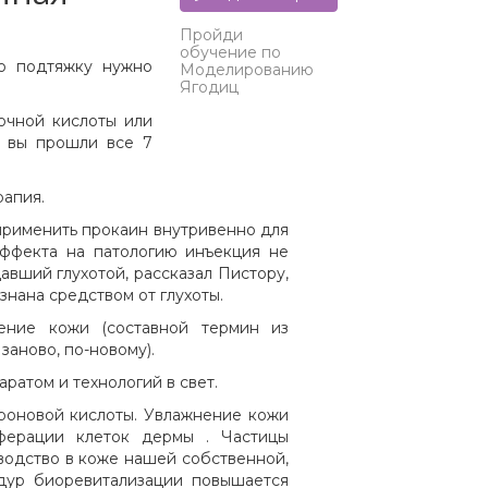
Пройди
обучение по
ую подтяжку нужно
Моделированию
Ягодиц
очной кислоты или
ак вы прошли все 7
рапия.
применить прокаин внутривенно для
эффекта на патологию инъекция не
авший глухотой, рассказал Пистору,
знана средством от глухоты.
ение кожи (составной термин из
 заново, по-новому).
ратом и технологий в свет.
роновой кислоты. Увлажнение кожи
ферации клеток дермы . Частицы
водство в коже нашей собственной,
едур биоревитализации повышается