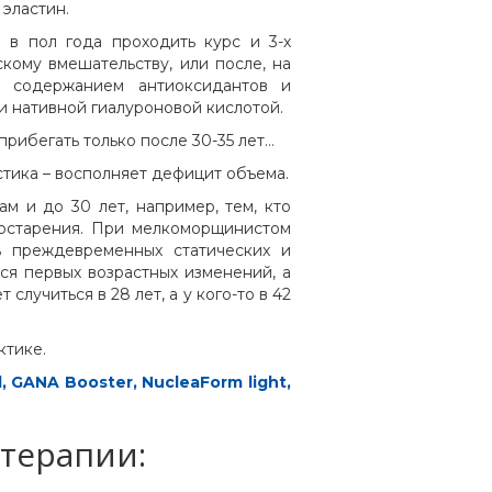
 эластин.
 в пол года проходить курс и 3-х
кому вмешательству, или после, на
с содержанием антиоксидантов и
и нативной гиалуроновой кислотой.
рибегать только после 30-35 лет…
стика – восполняет дефицит объема.
м и до 30 лет, например, тем, кто
тостарения. При мелкоморщинистом
ь преждевременных статических и
я первых возрастных изменений, а
случиться в 28 лет, а у кого-то в 42
ктике.
l
,
GANA Booster
,
NucleaForm light
,
терапии: