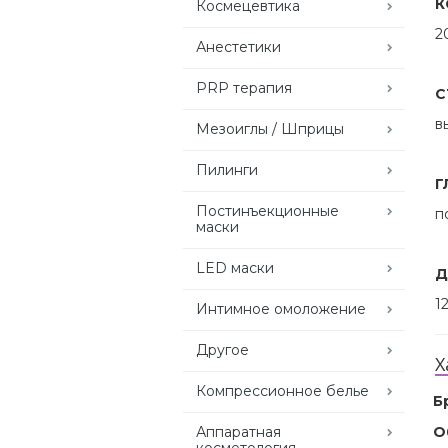
К
Космецевтика
2
Анестетики
PRP терапия
С
в
Мезоиглы / Шприцы
Пилинги
Г
Постинъекционные
п
маски
LED маски
Д
1
Интимное омоложение
Другое
Х
Компрессионное белье
Б
Аппаратная
О
косметология