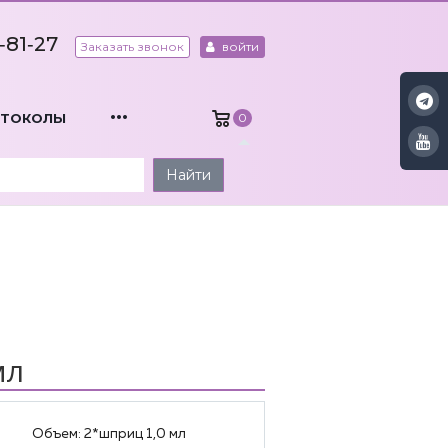
‑81‑27
Заказать звонок
войти
...
ОТОКОЛЫ
0
Найти
мл
Объем:
2*шприц 1,0 мл