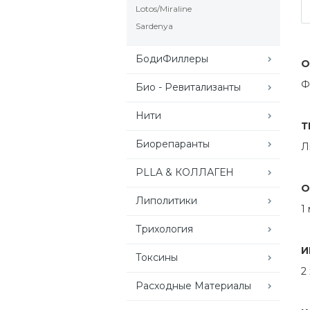
Lotos/Miraline
Sardenya
БодиФиллеры
О
Ф
Био - Ревитализанты
Нити
Т
Биорепаранты
Л
PLLA & КОЛЛАГЕН
О
Липолитики
1
Трихология
И
Токсины
2
Расходные Материалы