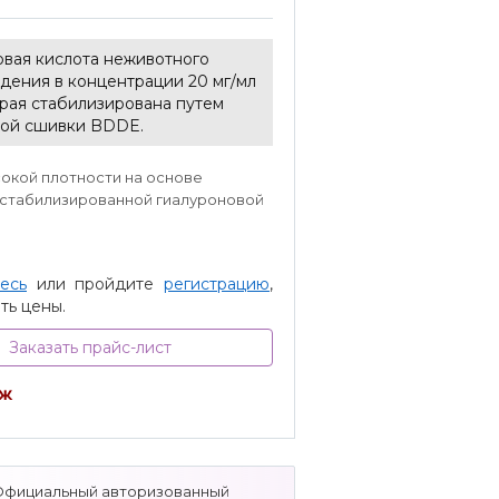
овая кислота неживотного
дения в концентрации 20 мг/мл
орая стабилизирована путем
ой сшивки BDDE.
окой плотности на основе
стабилизированной гиалуроновой
есь
или пройдите
регистрацию
,
ть цены.
Заказать прайс-лист
аж
Официальный авторизованный