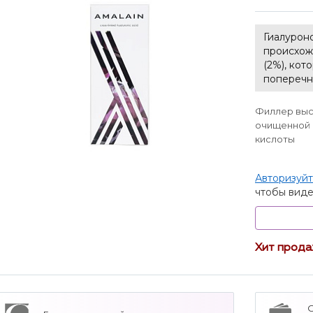
Гиалурон
происхож
(2%), кот
поперечн
Филлер выс
очищенной 
кислоты
Авторизуйт
чтобы виде
Хит прод