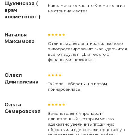
Щукинская (
Как замечательно что Косметология
врач
не стоит на месте !
косметолог )
Наталья
Максимова
Отличная альтернатива силиконово
эндопротезированию, жаль держится
всего пару лет .. Для тех кто с
финансами- подходит !
Олеся
Дмитриевна
Тяжело Набирать - но потом
принаровилась
Ольга
Семеровская
Замечетельный препарат-
единственный , которым можно
адекватно увеличить ягодичную
область или сделать альтерантивную