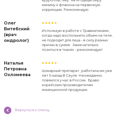
круропластику . на Ягодицы беру
миниму 4 флакона на первичную
коррекцию. Реккомендую
Олег
Витебский
Использую в работе с Травматиками ,
(врач
когда надо воспольнить обьем на теле ,
ондролог)
не подходит для лица - в силу разных
причин в сумме . Замечательно
лоэиться в тканях - реккомендую!
Наталья
Петровна
Шикарный препарат , работала им уже
Охломеева
лет 5 назад В Сеуле. Неожиданно
повяился у нас в России . Браво
корейским производителям
иньекционной продукции.
Вернуться к списку