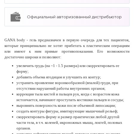
Официальный авторизованный дистрибьютор
GANA body - гель предназначен в первую очередь для тех пациенток,
которые принципиально не хотят прибегать к пластическим операциям
или имеют к ним прямые противопоказания. Его возможности
достаточно широки и позволяют:
увеличить грудь (на ~1 - 1.5 размера) или скорректировать ее
форму;
добавить объема ягодицам и улучшить их контур;
устранить проявление воронкообразной (впалой) груди, при
отсутствии нарушений работы внутренних органов;
коррекция тыла кистей и пальцев рук, когда с возрастом кожа
истончается, начинают проступать костяшки пальцев и сосуды;
выровнять поверхность кожи после объемной липосакции;
создать контуры фигуры, имитирующие мышечный рельеф;
скорректировать форму и размер практически любой другой
части тела, в т.ч. коленей, икроножных мышц, локтей, половых
органов.
закрытие дефектов мягких тканей, которые остались на месте