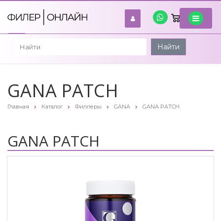
0
войти
Найти
GANA PATCH
Главная
Каталог
Филлеры
GANA
GANA PATCH
GANA PATCH