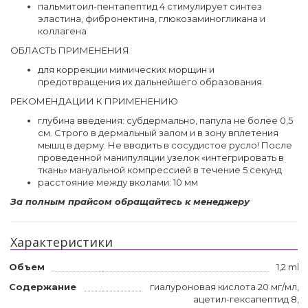
пальмитоил-пентапептид 4 стимулирует синтез
эластина, фибронектина, глюкозаминогликана и
коллагена
ОБЛАСТЬ ПРИМЕНЕНИЯ
для коррекции мимических морщин и
предотвращения их дальнейшего образования.
РЕКОМЕНДАЦИИ К ПРИМЕНЕНИЮ
глубина введения: субдермально, папула не более 0,5
см. Строго в дермальный залом и в зону вплетения
мышц в дерму. Не вводить в сосудистое русло! После
проведенной манипуляции узелок «интегрировать в
ткань» мануальной компрессией в течение 5 секунд
расстояние между вколами: 10 мм
За полным прайсом обращайтесь к менеджеру
Характеристики
Объем
1,2 ml
Содержание
гиалуроновая кислота 20 мг/мл,
ацетил-гексапептид 8,