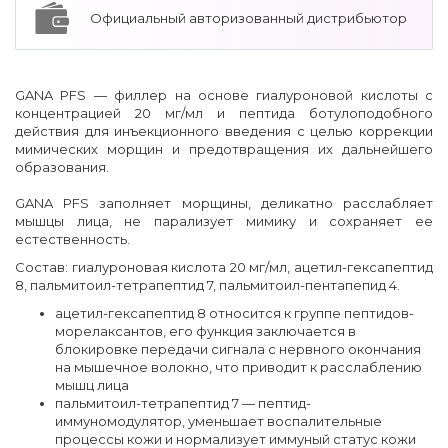
Официальный авторизованный дистрибьютор
GANA PFS — филлер на основе гиалуроновой кислоты с
концентрацией 20 мг/мл и пептида ботулоподобного
действия для инъекционного введения с целью коррекции
мимических морщин и предотвращения их дальнейшего
образования.
GANA PFS заполняет морщины, деликатно расслабляет
мышцы лица, не парализует мимику и сохраняет ее
естественность.
Состав: гиалуроновая кислота 20 мг/мл, ацетил-гексапептид
8, пальмитоил-тетрапептид 7, пальмитоил-пентапепид 4.
ацетил-гексапептид 8 относится к группе пептидов-
морелаксантов, его функция заключается в
блокировке передачи сигнала с нервного окончания
на мышечное волокно, что приводит к расслаблению
мышц лица
пальмитоил-тетрапептид 7 — пептид-
иммуномодулятор, уменьшает воспалительные
процессы кожи и нормализует иммуный статус кожи