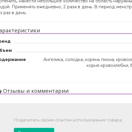
спенить, нанести небольшое количество на область наружны
одой. Применять ежедневно, 2 раза в день. В период менст
-х раз в день.
арактеристики
ренд
бъем
одержание
Ангелика, солодка, корень пиона, кровох
корня кровохлебки, 
Отзывы и комментарии
Поделитесь своим опытом использования товара: