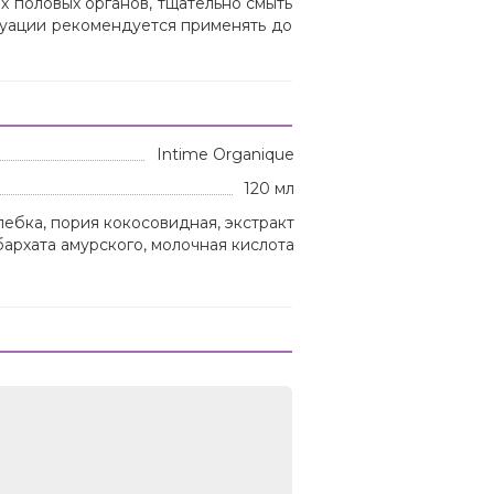
х половых органов, тщательно смыть
руации рекомендуется применять до
Intime Organique
120 мл
лебка, пория кокосовидная, экстракт
бархата амурского, молочная кислота