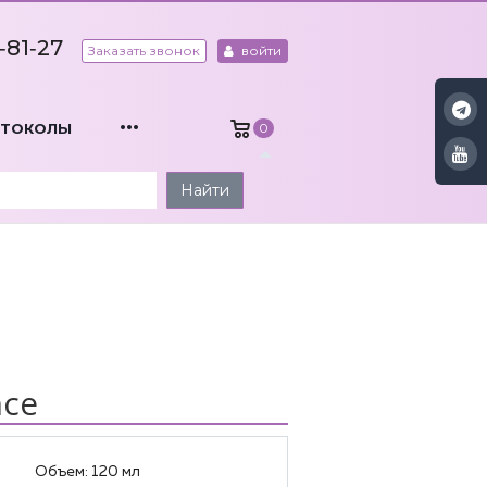
‑81‑27
Заказать звонок
войти
...
ОТОКОЛЫ
0
Найти
nce
Объем:
120 мл