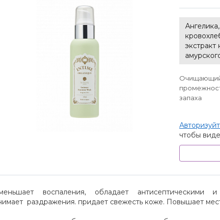
Ангелика,
кровохле
экстракт 
амурского
Очищающий
промежнос
запаха
Авторизуйт
чтобы виде
меньшает воспаления, обладает антисептическими и 
нимает раздражения. придает свежесть коже. Повышает мес