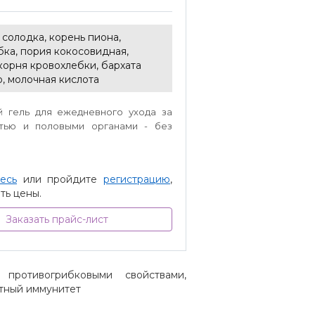
 солодка, корень пиона,
бка, пория кокосовидная,
корня кровохлебки, бархата
, молочная кислота
 гель для ежедневного ухода за
тью и половыми органами - без
есь
или пройдите
регистрацию
,
ть цены.
Заказать прайс-лист
противогрибковыми свойствами,
тный иммунитет