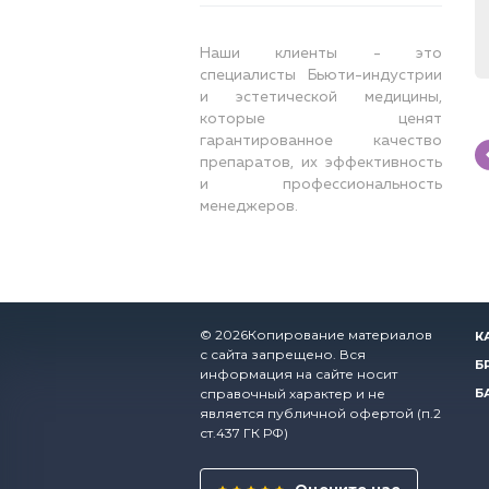
Наши клиенты - это
специалисты Бьюти-индустрии
и эстетической медицины,
которые ценят
гарантированное качество
препаратов, их эффективность
и профессиональность
менеджеров.
© 2026Копирование материалов
К
с сайта запрещено. Вся
Б
информация на сайте носит
справочный характер и не
Б
является публичной офертой (п.2
ст.437 ГК РФ)