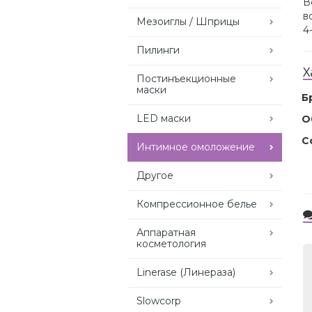
В
в
Мезоиглы / Шприцы
4
Пилинги
Х
Постинъекционные
маски
Б
LED маски
О
С
Интимное омоложение
Другое
Компрессионное белье
Аппаратная
косметология
Linerase (Линераза)
Slowcorp