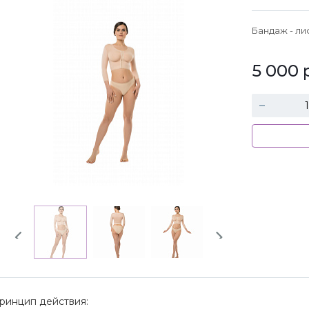
Бандаж - л
5 000
Previous
Next
ринцип действия: