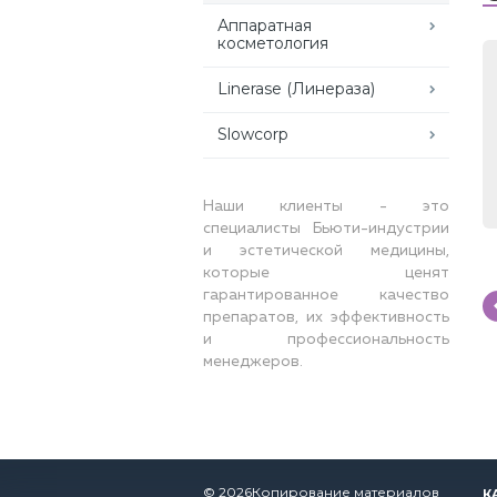
Аппаратная
косметология
Linerase (Линераза)
Slowcorp
Наши клиенты - это
специалисты Бьюти-индустрии
и эстетической медицины,
которые ценят
гарантированное качество
препаратов, их эффективность
и профессиональность
менеджеров.
© 2026Копирование материалов
К