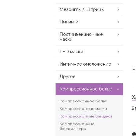
Мезоиглы / Шприцы
Пилинги
Постинъекционные
маски
LED маски
Интимное омоложение
Н
Другое
Компрессионное белье
Х
Компрессионное белье
Б
Компрессионные маски
Компрессионные бандажи
Компрессионные
бюстгальтера