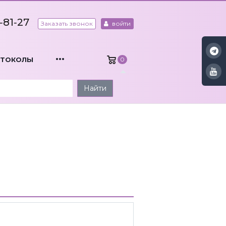
‑81‑27
Заказать звонок
войти
...
ОТОКОЛЫ
0
Найти