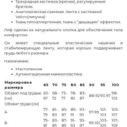
Трехрядная застежка (крючки), регулируемые
бретели.
Анатомическая съемная лента c застежкой
Velcro(липучка).
Ткань гипоаллергенная, ткань с “дышащим” эффектом.
Лиф сделан из натурального хлопка для обеспечения тела
комфортом.
Он имеет специальные эластические чашечки и
стабилизирующую ленту, которая хорошо поддерживает
грудь любого размера.
Назначение:
Мастопексия.
Аугментационная маммопластика.
Маркировка
65
70
75
80
85
90
95
100
размера
Обхват под грудью
63-
68-
73-
78-
83-
98-
88-92
93-97
(см)
67
72
77
82
87
102
Обхват груди (см)
77-
81-
85-
89-
93-
101-
105-
A
97-99
79
83
87
91
95
103
107
79-
83-
87-
91-
95-
103-
107-
B
99-101
81
85
89
93
97
105
109