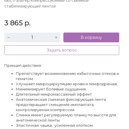
Бюстгальтер компрессионный со съёмной
стабилизирующей лентой
3 865
р.
В корзину
Задать вопрос
Принцип действия:
Препятствует возникновению избыточных отеков и
гематом.
Улучшает микроциркуляцию крови и лимфодренаж.
Минимизирует болевые ощущения.
Длительный микромассажный эффект.
Анатомическая съемная фиксирующая лента
предотвращает смещение имплантата,
контролируемая компрессия.
Спинка имеет регулируемую планку по высоте для
анатомической ленты.
Эластичная чашка, усиленная хлопком.