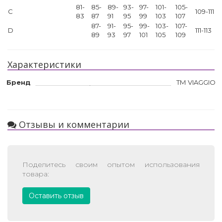
81-
85-
89-
93-
97-
101-
105-
C
109-111
83
87
91
95
99
103
107
87-
91-
95-
99-
103-
107-
D
111-113
89
93
97
101
105
109
Характеристики
Бренд
ТМ VIAGGIO
Отзывы и комментарии
Поделитесь своим опытом использования
товара:
Оставить отзыв