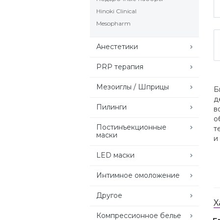
Hinoki Clinical
Mesopharm
Анестетики
PRP терапия
Мезоиглы / Шприцы
Б
д
Пилинги
в
о
Постинъекционные
т
маски
и
LED маски
Интимное омоложение
Другое
Х
Компрессионное белье