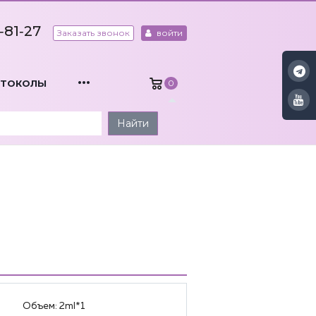
‑81‑27
Заказать звонок
войти
...
ОТОКОЛЫ
0
Найти
Объем:
2ml*1