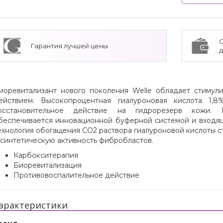
Гарантия лучшей цены
иоревитализант нового поколения Welle обладает стиму
ействием. Высокопроцентная гиалуроновая кислота 1
осстановительное действие на гидрорезерв кожи. П
беспечивается инновационной буферной системой и входящ
ехнология обогащения СО2 раствора гиалуроновой кислоты 
 синтетическую активность фибробластов.
Карбокситерапия
Биоревитализация
Противовоспалительное действие
арактеристики