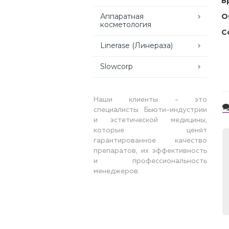
Б
Аппаратная
О
косметология
С
Linerase (Линераза)
Slowcorp
Наши клиенты - это
специалисты Бьюти-индустрии
и эстетической медицины,
которые ценят
гарантированное качество
препаратов, их эффективность
и профессиональность
менеджеров.