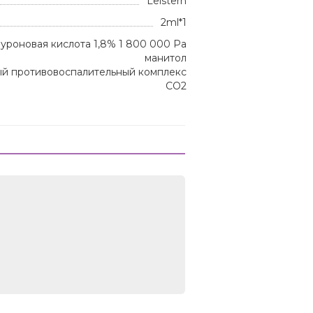
Leistern
2ml*1
луроновая кислота 1,8% 1 800 000 Ра
манитол
й противовоспалительный комплекс
CO2