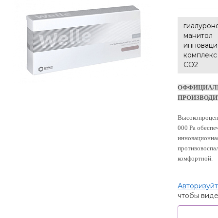
гиалуроно
манитол
инноваци
комплекс
CO2
ОФФИЦИАЛ
ПРОИЗВОДИ
Высокопроцент
000 Ра обеспе
инновационная
противовоспал
комфортной.
Авторизуйт
чтобы виде