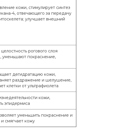
вление кожи, стимулирует синтез
кана-4, отвечающего за передачу
цитоскелета; улучшает внешний
целостность рогового слоя
и, уменьшают покраснение,
ращает дегидратацию кожи,
раняет раздражение и шелушение,
ет клетки от ультрафиолета
изнедеятельности кожи,
ть эпидермиса
озволяет уменьшить покраснение и
 и смягчает кожу