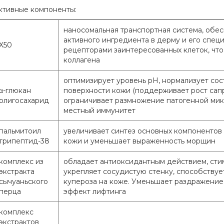
ктивные компоненты:
наносомальная транспортная система, об
активного ингредиента в дерму и его спец
X50
рецепторами заинтересованных клеток, что
коллагена
оптимизирует уровень pH, нормализует со
α-глюкан
поверхности кожи (поддерживает рост са
олигосахарид
ограничивает размножение патогенной мик
местный иммунитет
пальмитоил
увеличивает синтез основных компонентов 
трипептид-38
кожи и уменьшает выраженность морщин
комплекс из
обладает антиоксидантным действием, сти
экстракта
укрепляет сосудистую стенку, способству
сычуаньского
купероза на коже. Уменьшает раздражение
перца
эффект лифтинга
комплекс
экстрактов