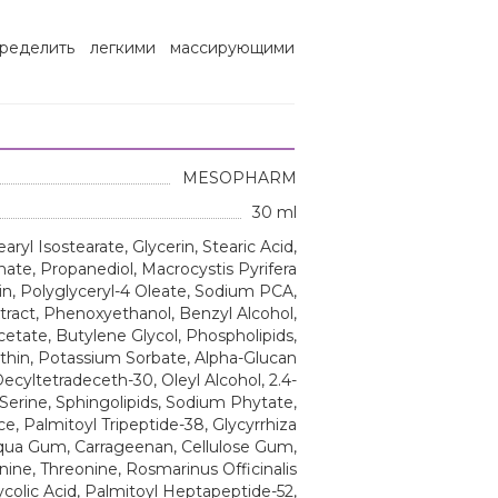
ределить легкими массирующими
MESOPHARM
30 ml
yl Isostearate, Glycerin, Stearic Acid,
onate, Propanediol, Macrocystis Pyrifera
lin, Polyglyceryl-4 Oleate, Sodium PCA,
act, Phenoxyethanol, Benzyl Alcohol,
Acetate, Butylene Glycol, Phospholipids,
ithin, Potassium Sorbate, Alpha-Glucan
ecyltetradeceth-30, Oleyl Alcohol, 2.4-
Serine, Sphingolipids, Sodium Phytate,
ce, Palmitoyl Tripeptide-38, Glycyrrhiza
liqua Gum, Carrageenan, Cellulose Gum,
onine, Threonine, Rosmarinus Officinalis
lycolic Acid, Palmitoyl Heptapeptide-52,