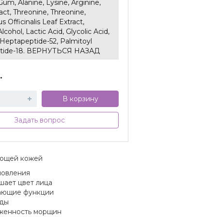
Gum, Alanine, Lysine, Arginine,
act, Threonine, Threonine,
 Officinalis Leaf Extract,
Alcohol, Lactic Acid, Glycolic Acid,
 Heptapeptide-52, Palmitoyl
tide-18. ВЕРНУТЬСЯ НАЗАД
.
В корзину
Задать вопрос
ающей кожей
новления
шает цвет лица
вающие функции
еды
аженность морщин