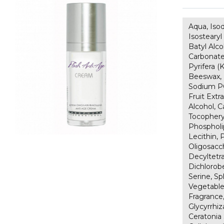
Aqua, Iso
Isostearyl
Batyl Alco
Carbonate
Pyrifera (
Beeswax, I
Sodium P
Fruit Extr
Alcohol, C
Tocophery
Phospholip
Lecithin,
Oligosacch
Decyltetra
Dichlorob
Serine, Sp
Vegetable 
Fragrance,
Glycyrrhiz
Ceratonia