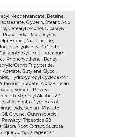
decyl Neopentanoate, Betaine,
 Isostearate, Glycerin, Stearic Acid,
hol, Cetearyl Alcohol, Dicaprylyl
, Propanediol, Macrocystis
Kelp) Extract, Niacinamide,
nulin, Polyglyceryl-4 Oleate,
CA, Zanthoxylum Bungeanum
act, Phenoxyethanol, Benzyl
aprylic/Capric Triglyceride,
l Acetate, Butylene Glycol,
ids, Hydroxypropyl Cyclodextrin,
 Potassium Sorbate, Alpha-Glucan
aride, Sorbitol, PPG-6-
deceth-30, Oleyl Alcohol, 2.4-
enzyl Alcohol, o-Cymen-5-ol,
hingolipids, Sodium Phytate,
Oil, Glycine, Glutamic Acid,
 Palmitoyl Tripeptide-38,
a Glabra Root Extract, Sucrose,
 Siliqua Gum, Carrageenan,