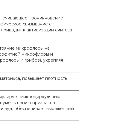
еспечивающее проникновение
ифическое связывание с
 приводит к активизации синтеза
стояние микрофлоры на
профитной микрофлоры и
рофлоры и грибов), укрепляя
матрикса, повышает плотность
мулирует микроциркуляцию,
ет уменьшению признаков
 и зуд, обеспечивает выраженный