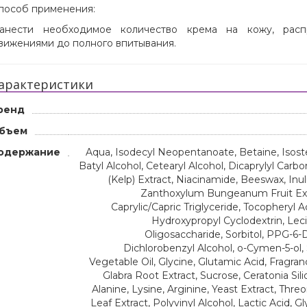
пособ применения:
анести необходимое количество крема на кожу, расп
вижениями до полного впитывания.
арактеристики
ренд
бъем
одержание
Aqua, Isodecyl Neopentanoate, Betaine, Isostear
Batyl Alcohol, Cetearyl Alcohol, Dicaprylyl Carb
(Kelp) Extract, Niacinamide, Beeswax, Inu
Zanthoxylum Bungeanum Fruit Extr
Caprylic/Capric Triglyceride, Tocopheryl 
Hydroxypropyl Cyclodextrin, Lec
Oligosaccharide, Sorbitol, PPG-6-D
Dichlorobenzyl Alcohol, o-Cymen-5-ol, 
Vegetable Oil, Glycine, Glutamic Acid, Fragran
Glabra Root Extract, Sucrose, Ceratonia Si
Alanine, Lysine, Arginine, Yeast Extract, Thre
Leaf Extract, Polyvinyl Alcohol, Lactic Acid, G