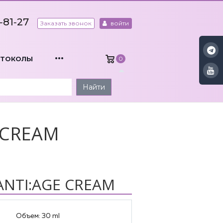
‑81‑27
Заказать звонок
войти
...
ОТОКОЛЫ
0
Найти
 CREAM
ANTI:AGE CREAM
Объем:
30 ml