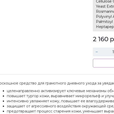
Cellulose 
Yeast Extr
Rosmarinus
Polyvinyl 
Palmitoyl
Heptapep
2 160
р
оскошное средство для грамотного дневного ухода за увяд
целенаправленно активизирует ключевые механизмы об
повышает тургор кожи, выравнивает микрорельеф и улуч
интенсивно увлажняет кожу, повышает ее влагоудержи
защищает от агрессивного воздействия окружающей ср
предотвращает процесс старения кожи, уменьшает выр