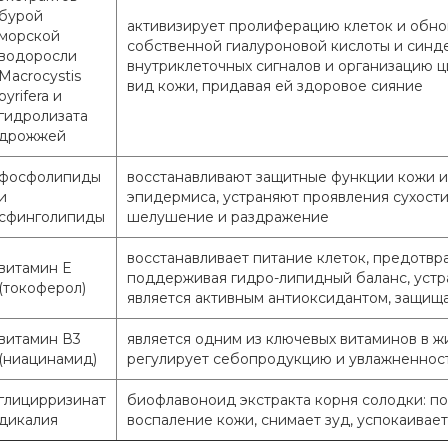
бурой
активизирует пролиферацию клеток и обно
морской
собственной гиалуроновой кислоты и синде
водоросли
внутриклеточных сигналов и организацию 
Macrocystis
вид кожи, придавая ей здоровое сияние
pyrifera и
гидролизата
дрожжей
фосфолипиды
восстанавливают защитные функции кожи и 
и
эпидермиса, устраняют проявления сухост
сфинголипиды
шелушение и раздражение
восстанавливает питание клеток, предотв
витамин Е
поддерживая гидро-липидный баланс, уст
(токоферол)
является активным антиоксидантом, защища
витамин В3
является одним из ключевых витаминов в ж
(ниацинамид)
регулирует себопродукцию и увлажненнос
глицирризинат
биофлавоноид экстракта корня солодки: п
дикалия
воспаление кожи, снимает зуд, успокаивает