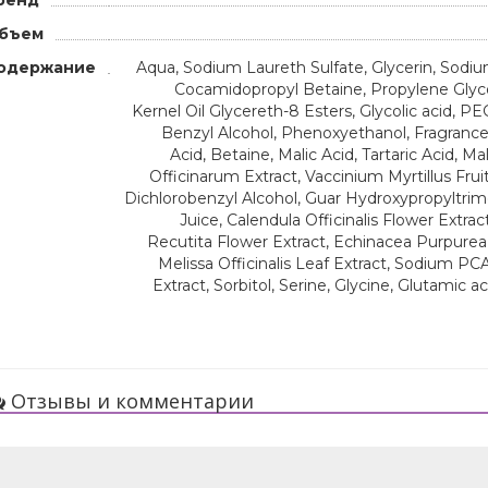
бъем
одержание
Aqua, Sodium Laureth Sulfate, Glycerin, Sodi
Cocamidopropyl Betaine, Propylene Gly
Kernel Oil Glycereth-8 Esters, Glycolic acid, P
Benzyl Alcohol, Phenoxyethanol, Fragrance,
Acid, Betaine, Malic Acid, Tartaric Acid,
Officinarum Extract, Vaccinium Myrtillus Fruit E
Dichlorobenzyl Alcohol, Guar Hydroxypropyltrim
Juice, Calendula Officinalis Flower Extrac
Recutita Flower Extract, Echinacea Purpurea 
Melissa Officinalis Leaf Extract, Sodium PC
Extract, Sorbitol, Serine, Glycine, Glutamic ac
Отзывы и комментарии