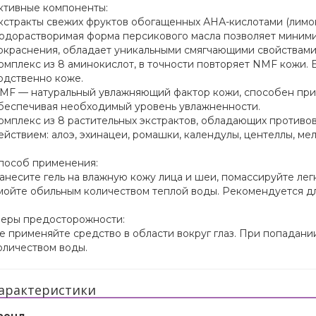
ктивные компоненты:
кстракты свежих фруктов обогащенных АНА-кислотами (лимонн
одорастворимая форма персикового масла позволяет миними
окраснения, обладает уникальными смягчающими свойствами.
омплекс из 8 аминокислот, в точности повторяет NMF кожи. 
одственно коже.
MF — натуральный увлажняющий фактор кожи, способен притя
беспечивая необходимый уровень увлажненности.
омплекс из 8 растительных экстрактов, обладающих против
ействием: алоэ, эхинацеи, ромашки, календулы, центеллы, мел
пособ применения:
анесите гель на влажную кожу лица и шеи, помассируйте ле
мойте обильным количеством теплой воды. Рекомендуется д
еры предосторожности:
е применяйте средство в области вокруг глаз. При попадани
оличеством воды.
арактеристики
ренд