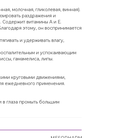
ая, молочная, гликолевая, винная).
зировать раздражения и
 Содержит витамины А и Е.
Благодаря этому, он воспринимается
гивать и удерживать влагу,
овоспалительным и успокаивающим
иссы, гамамелиса, липы.
гкими круговыми движениями,
ля ежедневного применения.
и в глаза промыть большим
MESOPHARM