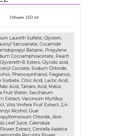
Объем:
150 ml
um Laureth Sulfate, Glycerin,
uroyl Sarcosinate, Cocamide
midopropyl Betaine, Propylene
odium Cocoamphoacetate, Peach
 Glycereth-8 Esters, Glycolic acid,
ceryl Cocoate, Sodium Chloride,
cohol, Phenoxyethanol, Fragrance,
Sorbate, Citric Acid, Lactic Acid,
alic Acid, Tartaric Acid, Malus
 Fruit Water, Saccharum
m Extract, Vaccinium Myrtillus
ct, Vitis Vinifera Fruit Extract, 2,4-
enzyl Alcohol, Guar
opyltrimonium Chloride, Aloe
is Leaf Juice, Calendula
s Flower Extract, Centella Asiatica
Chamomilla Recutita Flower