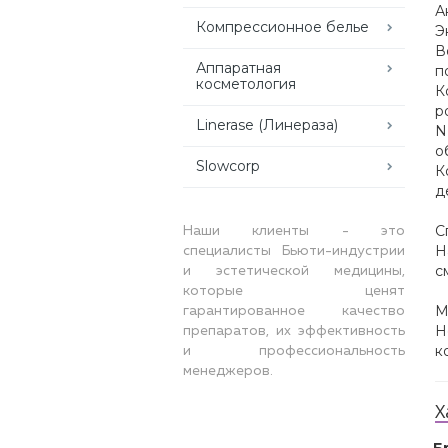
А
Компрессионное белье
Э
В
Аппаратная
п
косметология
К
р
Linerase (Линераза)
N
о
Slowcorp
К
д
С
Наши клиенты - это
Н
специалисты Бьюти-индустрии
с
и эстетической медицины,
которые ценят
М
гарантированное качество
Н
препаратов, их эффективность
к
и профессиональность
менеджеров.
Х
Б