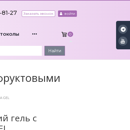
‑81‑27
Заказать звонок
войти
...
ОТОКОЛЫ
0
Найти
фруктовыми
A GEL
 гель с
EL