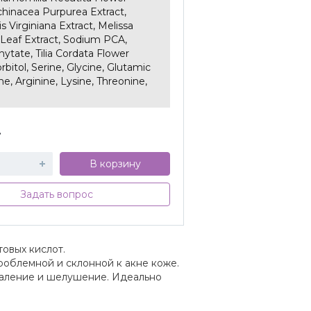
chinacea Purpurea Extract,
 Virginiana Extract, Melissa
s Leaf Extract, Sodium PCA,
ytate, Tilia Cordata Flower
orbitol, Serine, Glycine, Glutamic
ine, Arginine, Lysine, Threonine,
.
В корзину
Задать вопрос
овых кислот.
роблемной и склонной к акне коже.
паление и шелушение. Идеально