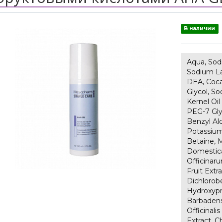
В наличии
Aqua, Sodi
Sodium La
DEA, Coca
Glycol, S
Kernel Oil
PEG-7 Gly
Benzyl Al
Potassium 
Betaine, M
Domestica
Officinaru
Fruit Extra
Dichlorob
Hydroxypr
Barbadens
Officinali
Extract, 