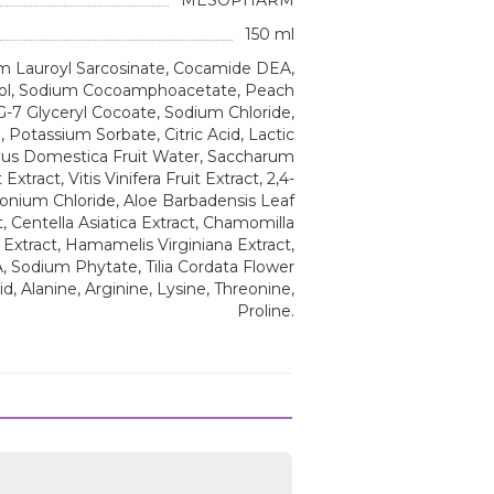
150 ml
um Lauroyl Sarcosinate, Cocamide DEA,
col, Sodium Cocoamphoacetate, Peach
EG-7 Glyceryl Cocoate, Sodium Chloride,
 Potassium Sorbate, Citric Acid, Lactic
 Malus Domestica Fruit Water, Saccharum
xtract, Vitis Vinifera Fruit Extract, 2,4-
onium Chloride, Aloe Barbadensis Leaf
t, Centella Asiatica Extract, Chamomilla
Extract, Hamamelis Virginiana Extract,
A, Sodium Phytate, Tilia Cordata Flower
id, Alanine, Arginine, Lysine, Threonine,
Proline.