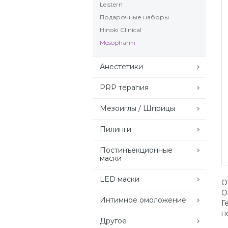
Leistern
Подарочные наборы
Hinoki Clinical
Mesopharm
Анестетики
PRP терапия
Мезоиглы / Шприцы
Пилинги
Постинъекционные
маски
LED маски
О
О
Интимное омоложение
Г
п
Другое