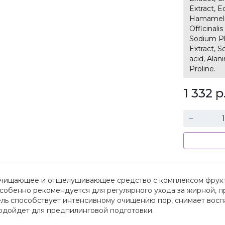
Extract, E
Hamamelis
Officinali
Sodium Ph
Extract, S
acid, Alan
Proline.
1 332
р
чищающее и отшелушивающее средство с комплексом фрукт
собенно рекомендуется для регулярного ухода за жирной, п
ель способствует интенсивному очищению пор, снимает вос
одойдет для предпилинговой подготовки.