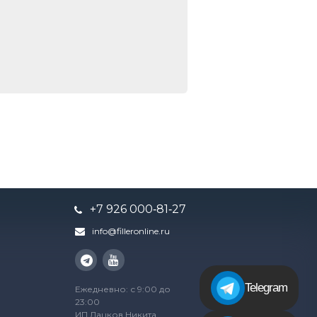
+7 926 000‑81‑27
info@filleronline.ru
Telegram
Ежедневно: с 9:00 до
23:00
ИП Дацков Никита