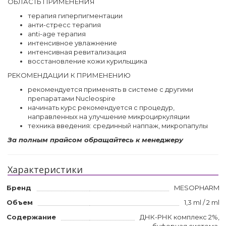
ОБЛАСТЬ ПРИМЕНЕНИЯ
терапия гиперпигментации
анти-стресс терапия
аnti-age терапия
интенсивное увлажнение
интенсивная ревитализация
восстановление кожи курильщика
РЕКОМЕНДАЦИИ К ПРИМЕНЕНИЮ
рекомендуется применять в системе с другими
препаратами Nucleospire
начинать курс рекомендуется с процедур,
направленных на улучшение микроциркуляции
техника введения: срединный наппаж, микропапулы
За полным прайсом обращайтесь к менеджеру
Характеристики
Бренд
MESOPHARM
Объем
1,3 ml / 2 ml
Содержание
ДНК-РНК комплекс 2%,