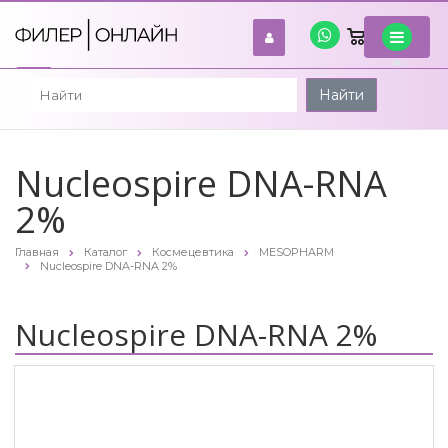
0
войти
Найти
Nucleospire DNA-RNA
2%
Главная
Каталог
Космецевтика
MESOPHARM
Nucleospire DNA-RNA 2%
Nucleospire DNA-RNA 2%