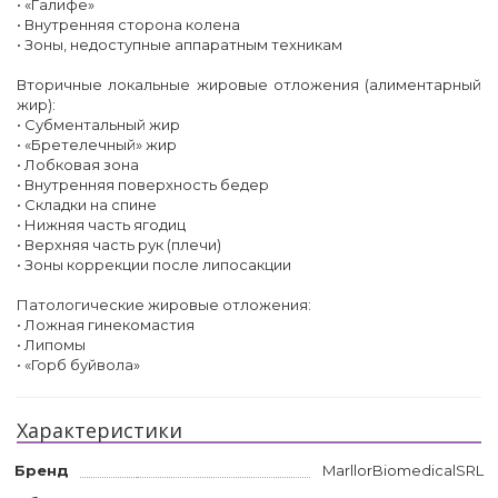
• «Галифе»
• Внутренняя сторона колена
• Зоны, недоступные аппаратным техникам
Вторичные локальные жировые отложения (алиментарный
жир):
• Субментальный жир
• «Бретелечный» жир
• Лобковая зона
• Внутренняя поверхность бедер
• Складки на спине
• Нижняя часть ягодиц
• Верхняя часть рук (плечи)
• Зоны коррекции после липосакции
Патологические жировые отложения:
• Ложная гинекомастия
• Липомы
• «Горб буйвола»
Характеристики
Бренд
MarllorBiomedicalSRL