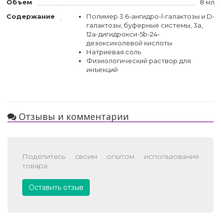
Объем
8 мл
Содержание
Полимер 3:6-ангидро-l-галактозы и D-
галактозы, буферные системы, 3a,
12a-дигидрокси-5b-24-
дезоксихолевой кислоты
Натриевая соль
Физиологический раствор для
инъекций
Отзывы и комментарии
Поделитесь своим опытом использования
товара:
Оставить отзыв