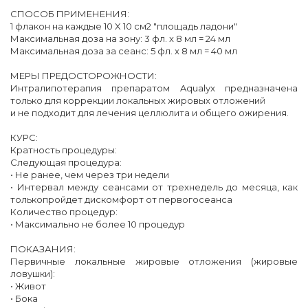
СПОСОБ ПРИМЕНЕНИЯ:
1 флакон на каждые 10 X 10 см2 "площадь ладони"
Максимальная доза на зону: 3 фл. x 8 мл = 24 мл
Максимальная доза за сеанс: 5 фл. x 8 мл = 40 мл
МЕРЫ ПРЕДОСТОРОЖНОСТИ:
Интралипотерапия препаратом Aqualyx предназначена
только для коррекции локальных жировых отложений
и не подходит для лечения целлюлита и общего ожирения.
КУРС:
Кратность процедуры:
Следующая процедура:
• Не ранее, чем через три недели
• Интервал между сеансами от трехнедель до месяца, как
толькопройдет дискомфорт от первогосеанса
Количество процедур:
• Максимально не более 10 процедур
ПОКАЗАНИЯ:
Первичные локальные жировые отложения (жировые
ловушки):
• Живот
• Бока