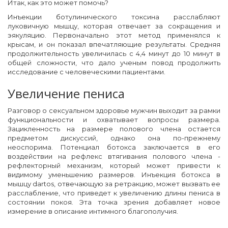
Итак, как это может помочь?
Инъекции ботулинического токсина расслабляют
луковичную мышцу, которая отвечает за сокращения и
эякуляцию. Первоначально этот метод применялся к
крысам, и он показал впечатляющие результаты. Средняя
продолжительность увеличилась с 4,4 минут до 10 минут в
общей сложности, что дало ученым повод продолжить
исследование с человеческими пациентами.
Увеличение пениса
Разговор о сексуальном здоровье мужчин выходит за рамки
функциональности и охватывает вопросы размера.
Зацикленность на размере полового члена остается
предметом дискуссий, однако она по-прежнему
неоспорима. Потенциал ботокса заключается в его
воздействии на рефлекс втягивания полового члена -
рефлекторный механизм, который может привести к
видимому уменьшению размеров. Инъекция ботокса в
мышцу dartos, отвечающую за ретракцию, может вызвать ее
расслабление, что приведет к увеличению длины пениса в
состоянии покоя. Эта точка зрения добавляет новое
измерение в описание интимного благополучия.