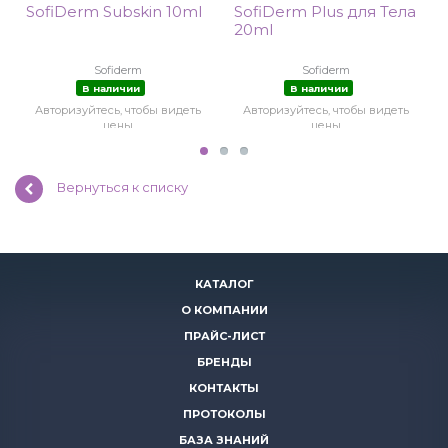
SofiDerm Subskin 10ml
SofiDerm Plus для Тела
20ml
Sofiderm
Sofiderm
В наличии
В наличии
Авторизуйтесь, чтобы видеть
Авторизуйтесь, чтобы видеть
цены
цены
Вернуться к списку
КАТАЛОГ
О КОМПАНИИ
ПРАЙС-ЛИСТ
БРЕНДЫ
КОНТАКТЫ
ПРОТОКОЛЫ
БАЗА ЗНАНИЙ