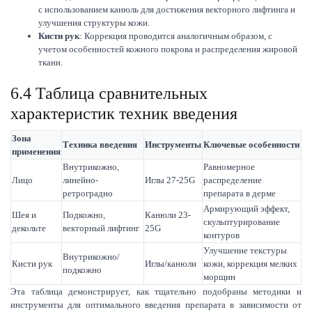
с использованием канюль для достижения векторного лифтинга и
улучшения структуры кожи.
Кисти рук
: Коррекция проводится аналогичным образом, с
учетом особенностей кожного покрова и распределения жировой
ткани.
6.4 Таблица сравнительных
характеристик техник введения
Зона
Техника введения
Инструменты
Ключевые особенности
применения
Внутрикожно,
Равномерное
Лицо
линейно-
Иглы 27-25G
распределение
ретроградно
препарата в дерме
Армирующий эффект,
Шея и
Подкожно,
Канюли 23-
скульптурирование
декольте
векторный лифтинг
25G
контуров
Улучшение текстуры
Внутрикожно/
Кисти рук
Иглы/канюли
кожи, коррекция мелких
подкожно
морщин
Эта таблица демонстрирует, как тщательно подобраны методики и
инструменты для оптимального введения препарата в зависимости от