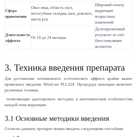
Широкий спектр
Овал лица, область скул,
Сфера
коррекции
носогубные складки, шея, декольте,
применения
возрастных
кисти рук
изменений
Долговременный
Длительность
результат за счёт
От 18 до 24 месяцев
эффекта
биостимуляции
коллагена
3. Техника введения препарата
Для достижения оптимального эстетического эффекта крайне важно
правильное введение MiraLine PLLA28. Процедура инъекции включает
различные техники,
позволяющие адаптировать методику к анатомическим особенностям
каждой зоны коррекции.
3.1 Основные методики введения
Согласно данным, препарат можно вводить следующими способами: