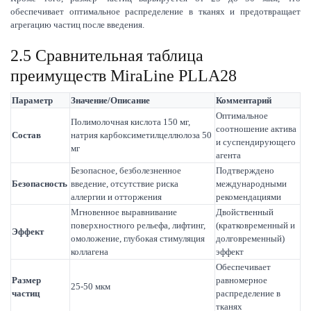
обеспечивает оптимальное распределение в тканях и предотвращает
агрегацию частиц после введения.
2.5 Сравнительная таблица
преимуществ MiraLine PLLA28
Параметр
Значение/Описание
Комментарий
Оптимальное
Полимолочная кислота 150 мг,
соотношение актива
Состав
натрия карбоксиметилцеллюлоза 50
и суспендирующего
мг
агента
Безопасное, безболезненное
Подтверждено
Безопасность
введение, отсутствие риска
международными
аллергии и отторжения
рекомендациями
Мгновенное выравнивание
Двойственный
поверхностного рельефа, лифтинг,
(кратковременный и
Эффект
омоложение, глубокая стимуляция
долговременный)
коллагена
эффект
Обеспечивает
Размер
равномерное
25-50 мкм
частиц
распределение в
тканях