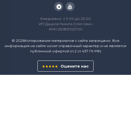
Ежедневно: с 9:00 до 23:00
ИП Дацков Никита Олегович
ИНН 250819322720
© 2026Копирование материалов с сайта запрещено. Вся
информация на сайте носит справочный характер и не является
публичной офертой (п.2 ст.437 ГК РФ)
Оцените нас