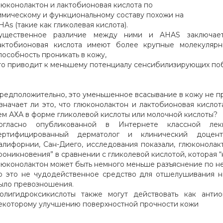
люконолактон и лактобионовая кислота по
имическому и функциональному составу похожи на
HAs (такие как гликолевая кислота).
ущественное различие между ними и AHAS заключает
актобионовая кислота имеют более крупные молекулярны
пособность проникать в кожу,
то приводит к меньшему потенциалу сенсибилизирующих по
редположительно, это уменьшенное всасывание в кожу не пр
значает ли это, что глюконолактон и лактобионовая кисло
ем АХА в форме гликолевой кислоты или молочной кислоты?
огласно опубликованной в Интернете классной ле
ертифицированный дерматолог и клинический доцен
алифорнии, Сан-Диего, исследования показали, глюконола
роникновения” в сравнении с гликолевой кислотой, которая 
люконолактон может быть немного меньше разъяснение по н
о это не чудодейственное средство для отшелушивания 
ыло превозношения.
олигидроксикислоты также могут действовать как антио
екоторому улучшению поверхностной прочности кожи