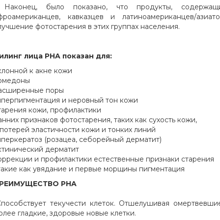
 Наконец, было показано, что продукты, содерж
фроамериканцев, кавказцев и латиноамериканцев/азиат
лучшение фотостарения в этих группах населения.
илинг лица PHA показан для:
клонной к акне кожи
омедоны
асширенные поры
иперпигментация и неровный тон кожи
тарения кожи, профилактики
анних признаков фотостарения, таких как сухость кожи,
 потерей эластичности кожи и тонких линий
иперкератоз (розацеа, себорейный дерматит)
ктинический дерматит
оррекции и профилактики естественные признаки старения
 такие как увядание и первые морщины пигментация
РЕИМУЩЕСТВО PHA
Способствует текучести клеток. Отшелушивая омертвевши
олее гладкие, здоровые новые клетки.