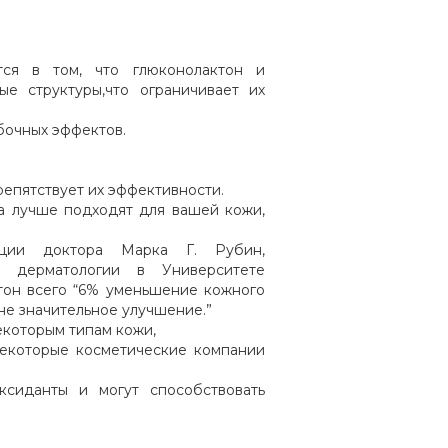
ся в том, что глюконолактон и
е структуры,что ограничивает их
бочных эффектов.
епятствует их эффективности.
та лучше подходят для вашей кожи,
кции доктора Марка Г. Рубин,
т дерматологии в Университете
ктон всего “6% уменьшение кожного
“не значительное улучшение.”
екоторым типам кожи,
некоторые косметические компании
ксиданты и могут способствовать