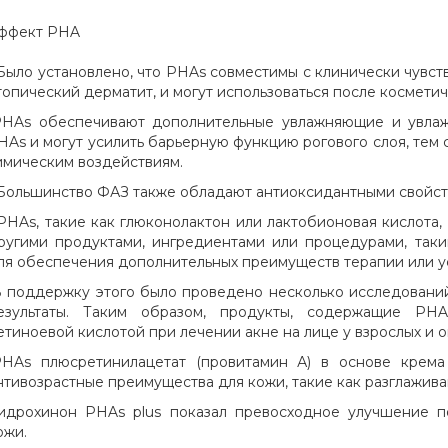
ффект PHA
 Было установлено, что PHAs совместимы с клинически чувст
топический дерматит, и могут использоваться после космети
PHAs обеспечивают дополнительные увлажняющие и увла
HAs и могут усилить барьерную функцию рогового слоя, тем
имическим воздействиям.
 Большинство ФАЗ также обладают антиоксидантными свойст
 PHAs, такие как глюконолактон или лактобионовая кислота, 
ругими продуктами, ингредиентами или процедурами, таки
ля обеспечения дополнительных преимуществ терапии или у
В поддержку этого было проведено несколько исследовани
езультаты. Таким образом, продукты, содержащие PHA
етиноевой кислотой при лечении акне на лице у взрослых и
PHAs плюсретинилацетат (провитамин А) в основе крема
нтивозрастные преимущества для кожи, такие как разглажива
Гидрохинон PHAs plus показал превосходное улучшение п
ожи.