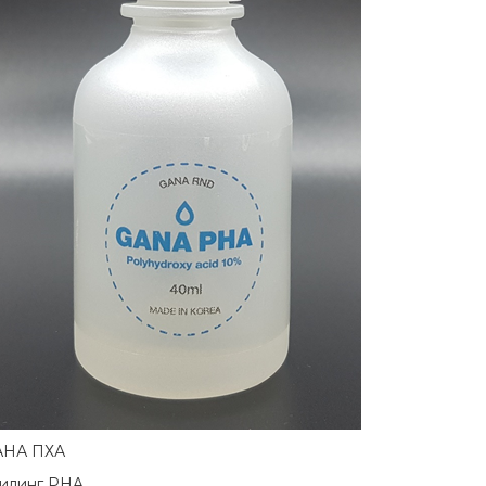
АНА ПХА
илинг PHA