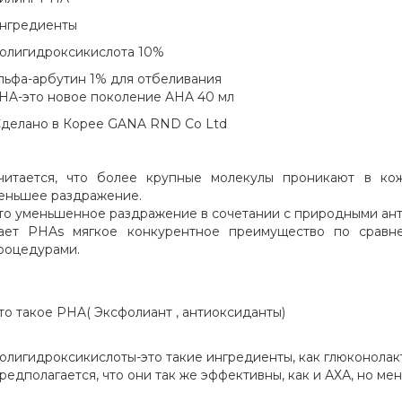
нгредиенты
олигидроксикислота 10%
льфа-арбутин 1% для отбеливания
HA-это новое поколение AHA 40 мл
делано в Корее GANA RND Co Ltd
читается, что более крупные молекулы проникают в ко
еньшее раздражение.
то уменьшенное раздражение в сочетании с природными ан
ает PHAs мягкое конкурентное преимущество по срав
роцедурами.
то такое PHA( Эксфолиант , антиоксиданты)
олигидроксикислоты-это такие ингредиенты, как глюконолакт
редполагается, что они так же эффективны, как и АХА, но ме