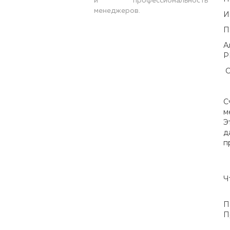
и профессиональность
менеджеров.
И
П
А
P
С
С
м
Э
д
п
Ч
П
П