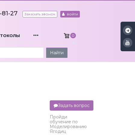
‑81‑27
Заказать звонок
войти
...
ОТОКОЛЫ
0
Найти
Задать вопрос
Пройди
обучение по
Моделированию
Ягодиц