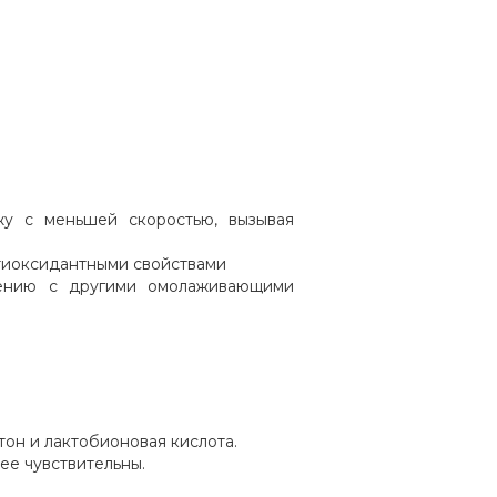
жу с меньшей скоростью, вызывая
тиоксидантными свойствами
нению с другими омолаживающими
он и лактобионовая кислота.
нее чувствительны.