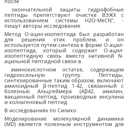
после
окончательной защиты гидрофобные
пептиды препятствуют очистке ВЭЖХ с
использованием системы H2O-MeCN”, -
пишут авторы исследования.
Метод О-ацил-изопептида был разработан
для решения этих проблем, и он
используется путем синтеза в форме О-ацил-
изопептида, который содержит О-ацил-
изопептидную связь вместо нативной N-
ацильной пептидной связи в
аминокислотном остатке, содержащем
гидроксильную группу. Пептиды,
синтезированные таким образом, включают
амилоидный β-пептид 1-42, связанный с
болезнью Альцгеймера (Aβ42, амилин,
вакцинный пептид, производные инсулина
и коллагеновый пептид.
В исследованиях по Силико
Моделирование молекулярной динамики
(MD) является полезным инструментом для