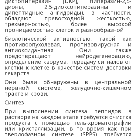
диктопиперазин [DKP], пиперазин-2,5-
дионы, 2,5-диоксопиперазины и
дипептидные ангидриды), в частности,
обладают превосходной жесткостью,
трехмерностью, более высокой
проницаемостью клеток и разнообразной
биологической активностью, такой как
противоопухолевая, противовирусная и
антиоксидантная. Они также
предотвращают нейродегенерацию,
определение кворума, передачу сигналов от
клетки к клетке в качестве систем доставки
лекарств.
Они были обнаружены в центральной
нервной системе, желудочно-кишечном
тракте и крови.
Синтез
При выполнении синтеза пептидов в
растворе на каждом этапе требуется очистка
продукта с помощью гель-хроматографии
или кристаллизации, в то время как при
твердофазном синтезе (SPPS) требуется