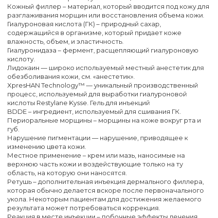
Кожный филлер – материал, который вводится под кожу для
разглаживания морщин или восстановления объема кожи.
Гиалуроновая кислота (ГК) – природный сахар,
содержащийся в организме, который придает коже
влажность, объем, и эластичность.
Гиалуронидаза – фермент, расщепляющий гиалуроновую
кислоту.
Лидокаин — широко используемый местный анестетик для
обезболивания кожи, см. «анестетик».
XpresHAN Technology™ — уникальный производственный
процесс, используемый для выработки гиалуроновой
кислоты Restylane Kysse. Гель для инъекций
BDDE – ингредиент, используемый для сшивания ГК.
Периоральные морщины – морщины на коже вокруг рта и
губ.
Нарушение пигментации — нарушение, приводящее к
изменению цвета кожи.
Местное применение – крем или мазь, наносимые на
верхнюю часть кожи и воздействующие только на ту
область, на которую они наносятся.
Ретушь – дополнительная инъекция дермального филлера,
которая обычно делается вскоре после первоначального
укола. Некоторым пациентам для достижения желаемого
результата может потребоваться коррекция.
Реакция в месте инъекции – побочные эффекты лечения