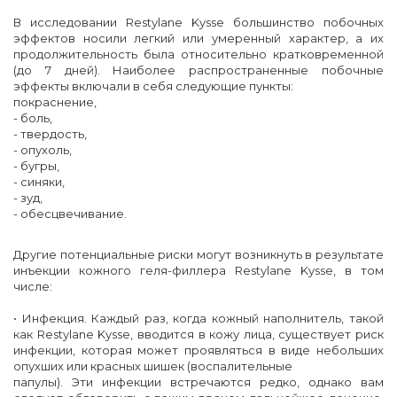
В исследовании Restylane Kysse большинство побочных
эффектов носили легкий или умеренный характер, а их
продолжительность была относительно кратковременной
(до 7 дней). Наиболее распространенные побочные
эффекты включали в себя следующие пункты:
покраснение,
- боль,
- твердость,
- опухоль,
- бугры,
- синяки,
- зуд,
- обесцвечивание.
Другие потенциальные риски могут возникнуть в результате
инъекции кожного геля-филлера Restylane Kysse, в том
числе:
• Инфекция. Каждый раз, когда кожный наполнитель, такой
как Restylane Kysse, вводится в кожу лица, существует риск
инфекции, которая может проявляться в виде небольших
опухших или красных шишек (воспалительные
папулы). Эти инфекции встречаются редко, однако вам