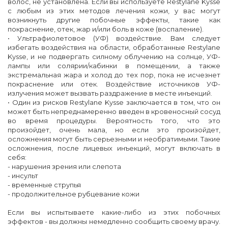
волос, не установлена. Если вы используете Restylane Kysse
с любым из этих методов лечения кожи, у вас могут
возникнуть другие побочные эффекты, такие как
покраснение, отек, жар и/или боль в коже (воспаление).
• Ультрафиолетовое (УФ) воздействие. Вам следует
избегать воздействия на области, обработанные Restylane
Kysse, и не подвергать силному облучению на солнце, УФ-
лампы или солярии/кабинки в помещении, а также
экстремальная жара и холод до тех пор, пока не исчезнет
покраснение или отек. Воздействие источников УФ-
излучения может вызвать раздражение в месте инъекций.
• Один из рисков Restylane Kysse заключается в том, что он
может быть непреднамеренно введен в кровеносный сосуд
во время процедуры. Вероятность того, что это
произойдет, очень мала, но если это произойдет,
осложнения могут быть серьезными и необратимыми. Такие
осложнения, после лицевых инъекций, могут включать в
себя:
- нарушения зрения или слепота
- инсульт
- временные струпья
- продолжительное рубцевание кожи
Если вы испытываете какие-либо из этих побочных
эффектов - вы должны немедленно сообщить своему врачу.