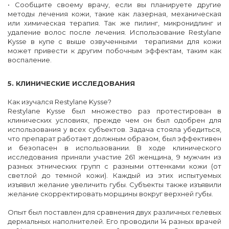
• Сообщите своему врачу, если вы планируете другие
методы лечения кожи, такие как лазерная, механическая
или химическая терапия. Так же пилинг, микронидлинг и
удаление волос после лечения. Использование Restylane
Kysse в купе с выше озвученными терапиями для кожи
может привести к другим побочным эффектам, таким как
воспаление.
5. КЛИНИЧЕСКИЕ ИССЛЕДОВАНИЯ
Как изучался Restylane Kysse?
Restylane Kysse был множество раз протестирован в
клинических условиях, прежде чем он был одобрен для
использования у всех субъектов. Задача стояла убедиться,
что препарат работает должным образом, был эффективен
и безопасен в использовании. В ходе клинического
исследования приняли участие 261 женщина, 9 мужчин из
разных этнических групп с разными оттенками кожи (от
светлой до темной кожи). Каждый из этих испытуемых
изъявил желание увеличить губы. Субъекты также изъявили
желание скорректировать морщины вокруг верхней губы.
Опыт был поставлен для сравнения двух различных гелевых
дермальных наполнителей. Его проводили 14 разных врачей