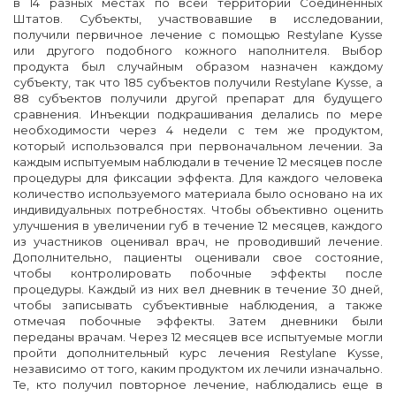
в 14 разных местах по всей территории Соединенных
Штатов. Субъекты, участвовавшие в исследовании,
получили первичное лечение с помощью Restylane Kysse
или другого подобного кожного наполнителя. Выбор
продукта был случайным образом назначен каждому
субъекту, так что 185 субъектов получили Restylane Kysse, а
88 субъектов получили другой препарат для будущего
сравнения. Инъекции подкрашивания делались по мере
необходимости через 4 недели с тем же продуктом,
который использовался при первоначальном лечении. За
каждым испытуемым наблюдали в течение 12 месяцев после
процедуры для фиксации эффекта. Для каждого человека
количество используемого материала было основано на их
индивидуальных потребностях. Чтобы объективно оценить
улучшения в увеличении губ в течение 12 месяцев, каждого
из участников оценивал врач, не проводивший лечение.
Дополнительно, пациенты оценивали свое состояние,
чтобы контролировать побочные эффекты после
процедуры. Каждый из них вел дневник в течение 30 дней,
чтобы записывать субъективные наблюдения, а также
отмечая побочные эффекты. Затем дневники были
переданы врачам. Через 12 месяцев все испытуемые могли
пройти дополнительный курс лечения Restylane Kysse,
независимо от того, каким продуктом их лечили изначально.
Те, кто получил повторное лечение, наблюдались еще в