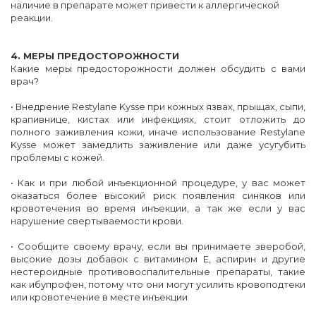
наличие в препарате может привести к аллергической
реакции.
4. МЕРЫ ПРЕДОСТОРОЖНОСТИ
Какие меры предосторожности должен обсудить с вами
врач?
• Внедрение Restylane Kysse при кожных язвах, прыщах, сыпи,
крапивнице, кистах или инфекциях, стоит отложить до
полного заживления кожи, иначе использование Restylane
Kysse может замедлить заживление или даже усугубить
проблемы с кожей.
• Как и при любой инъекционной процедуре, у вас может
оказаться более высокий риск появления синяков или
кровотечения во время инъекции, а так же если у вас
нарушение свертываемости крови.
• Сообщите своему врачу, если вы принимаете зверобой,
высокие дозы добавок с витамином Е, аспирин и другие
нестероидные противовоспалительные препараты, такие
как ибупрофен, потому что они могут усилить кровоподтеки
или кровотечение в месте инъекции