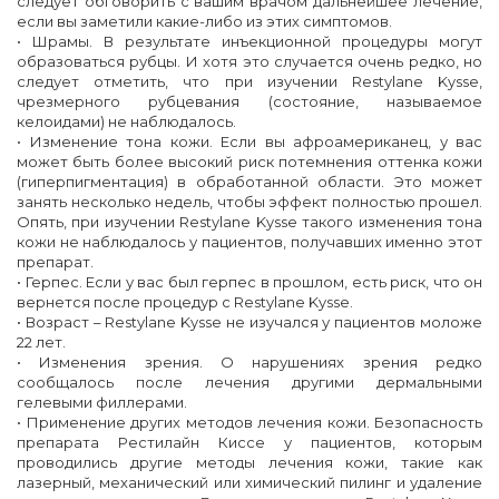
следует обговорить с вашим врачом дальнейшее лечение,
если вы заметили какие-либо из этих симптомов.
• Шрамы. В результате инъекционной процедуры могут
образоваться рубцы. И хотя это случается очень редко, но
следует отметить, что при изучении Restylane Kysse,
чрезмерного рубцевания (состояние, называемое
келоидами) не наблюдалось.
• Изменение тона кожи. Если вы афроамериканец, у вас
может быть более высокий риск потемнения оттенка кожи
(гиперпигментация) в обработанной области. Это может
занять несколько недель, чтобы эффект полностью прошел.
Опять, при изучении Restylane Kysse такого изменения тона
кожи не наблюдалось у пациентов, получавших именно этот
препарат.
• Герпес. Если у вас был герпес в прошлом, есть риск, что он
вернется после процедур с Restylane Kysse.
• Возраст – Restylane Kysse не изучался у пациентов моложе
22 лет.
• Изменения зрения. О нарушениях зрения редко
сообщалось после лечения другими дермальными
гелевыми филлерами.
• Применение других методов лечения кожи. Безопасность
препарата Рестилайн Киссе у пациентов, которым
проводились другие методы лечения кожи, такие как
лазерный, механический или химический пилинг и удаление