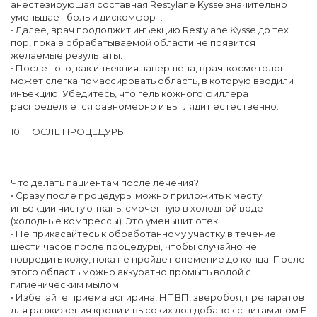
анестезирующая составная Restylane Kysse значительно
уменьшает боль и дискомфорт.
• Далее, врач продолжит инъекцию Restylane Kysse до тех
пор, пока в обрабатываемой области не появится
желаемые результаты.
• После того, как инъекция завершена, врач-косметолог
может слегка помассировать область, в которую вводили
инъекцию. Убедитесь, что гель кожного филлера
распределяется равномерно и выглядит естественно.
10. ПОСЛЕ ПРОЦЕДУРЫ
Что делать пациентам после лечения?
• Сразу после процедуры можно приложить к месту
инъекции чистую ткань, смоченную в холодной воде
(холодные компрессы). Это уменьшит отек.
• Не прикасайтесь к обработанному участку в течение
шести часов после процедуры, чтобы случайно не
повредить кожу, пока не пройдет онемение до конца. После
этого область можно аккуратно промыть водой с
гигиеническим мылом.
• Избегайте приема аспирина, НПВП, зверобоя, препаратов
для разжижения крови и высоких доз добавок с витамином Е