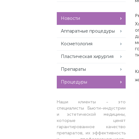
м
Р
Новости
Х
о
Аппаратные процедуры
д
м
Косметология
г
т
Пластическая хирургия
Препараты
К
ж
Процедуры
Наши клиенты - это
специалисты Бьюти-индустрии
и эстетической медицины,
которые ценят
гарантированное качество
препаратов, их эффективность