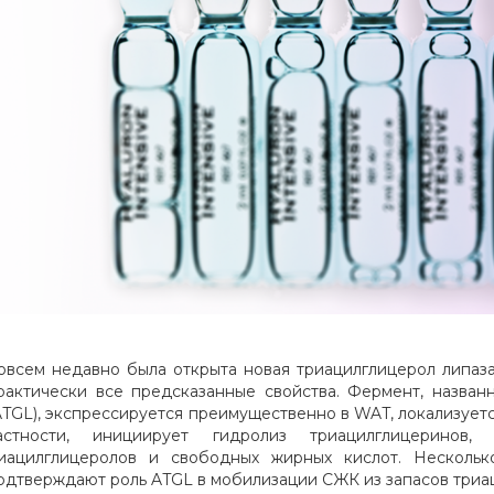
овсем недавно была открыта новая триацилглицерол липаза
рактически все предсказанные свойства. Фермент, назван
ATGL), экспрессируется преимущественно в WAT, локализуетс
астности, инициирует гидролиз триацилглицеринов
иацилглицеролов и свободных жирных кислот. Нескольк
одтверждают роль ATGL в мобилизации СЖК из запасов триа