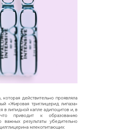
, которая действительно проявляла
ный «Жировая триглицерид липаза»
я в липидной капле адипоцитов и, в
, что приводит к образованию
о важных результаты убедительно
цилглицерина млекопитающих: