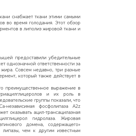
кани снабжает ткани этими самыми
ов во время голодания. Этот обзор
рментов в липолиз жировой ткани и
 мышей предоставили убедительные
сет однозначной ответственности за
 жира. Совсем недавно, три разные
ермент, который также действует в
его преимущественное выражение в
триацилглицеролов и их роль в
едовательские группы показали, что
Са-независимая фосфолипаза A2z
ожет оказывать ацил-трансацилазная
илглицерол гидролаза. Жировая
атинового домена, содержащего»
м липазы, чем к другим известным