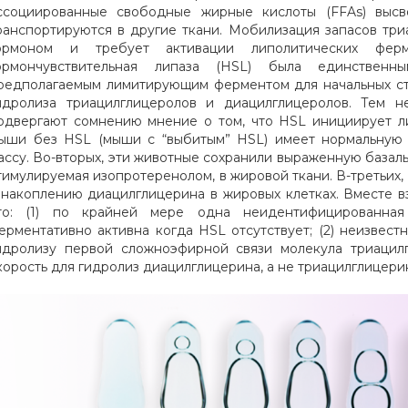
ссоциированные свободные жирные кислоты (FFAs) выс
ранспортируются в другие ткани. Мобилизация запасов три
ормоном и требует активации липолитических фер
ормончувствительная липаза (HSL) была единственны
редполагаемым лимитирующим ферментом для начальных ст
идролиза триацилглицеролов и диацилглицеролов. Тем 
одвергают сомнению мнение о том, что HSL инициирует ли
ыши без HSL (мыши с “выбитым” HSL) имеет нормальную
ассу. Во-вторых, эти животные сохранили выраженную базал
тимулируемая изопротеренолом, в жировой ткани. В-третьих,
 накоплению диацилглицерина в жировых клетках. Вместе вз
то: (1) по крайней мере одна неидентифицированная
ерментативно активна когда HSL отсутствует; (2) неизвест
идролизу первой сложноэфирной связи молекула триацилг
корость для гидролиз диацилглицерина, а не триацилглицери