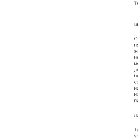
Т
В
О
п
ж
н
м
д
б
с
и
и
п
Л
Т
у