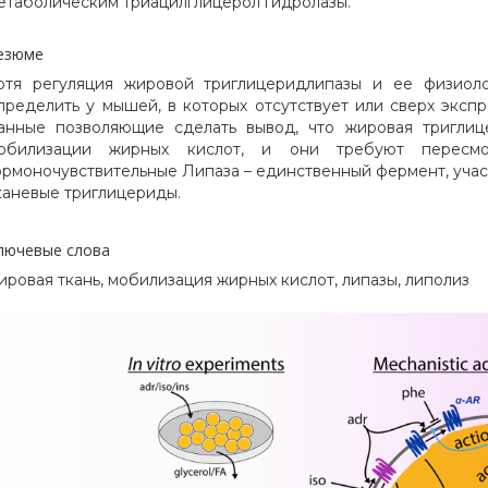
етаболическим триацилглицерол гидролазы.
езюме
отя регуляция жировой триглицеридлипазы и ее физиол
пределить у мышей, в которых отсутствует или сверх эксп
анные позволяющие сделать вывод, что жировая триглиц
обилизации жирных кислот, и они требуют пересмо
ормоночувствительные Липаза – единственный фермент, учас
каневые триглицериды.
лючевые слова
ировая ткань, мобилизация жирных кислот, липазы, липолиз