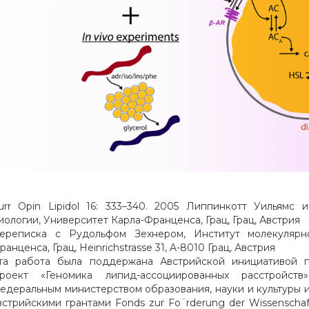
urr Opin Lipidol 16: 333–340. 2005 Липпинкотт Уильямс 
иологии, Университет Карла-Франценса, Грац, Грац, Австрия
ереписка с Рудольфом Зехнером, Институт молекулярно
ранценса, Грац, Heinrichstrasse 31, A-8010 Грац, Австрия
та работа была поддержана Австрийской инициативой п
роект «Геномика липид-ассоциированных расстройств
едеральным министерством образования, науки и культуры
встрийскими грантами Fonds zur Fo¨rderung der Wissenschaf