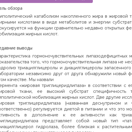
ель обзора
иполитический катаболизм накопленного жира в жировой т
ирными кислотами в виде метаболитов и энергии субстрат
окусируется на функции сравнительно недавно открытых фе
обилизация жирных кислот.
едавние выводы
арактеристика гормоночувствительных липазодефицитных
оказательства того, что гормоночувствительная липаза не не
идролиз триацилглицеролы и диацилглицеролы запасенного
аборатории независимо друг от друга обнаружили новый ф
том качестве. Мы назвали
ермента «жировая триглицеридлипаза» в соответствии с 
ировой ткани, ее высокий субстрат специфичность 
иполитической мобилизация жирных кислот. Две другие иссл
ировая триглицеридлипаза (названная деснутрином и 
оответственно) регулируется диетой в питании и что это м
ктивность в дополнение к ее активности как триац
риглицеридлипаза представляет собой новый тип «пат
риацилглицерол гидролаза, более близкая к растительны