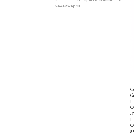
и профессиональность
менеджеров.
C
б
П
Ф
Э
П
Ф
а