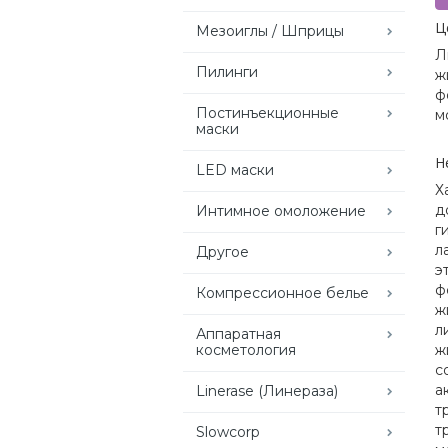
Ц
Мезоиглы / Шприцы
Л
Пилинги
ж
ф
Постинъекционные
м
маски
Н
LED маски
Х
д
Интимное омоложение
г
л
Другое
э
ф
Компрессионное белье
ж
л
Аппаратная
косметология
ж
с
а
Linerase (Линераза)
т
т
Slowcorp