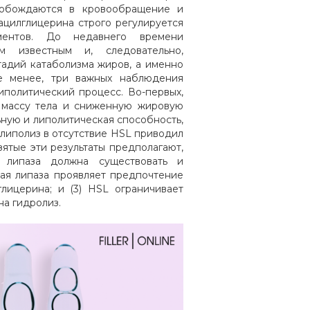
вобождаются в кровообращение и
ацилглицерина строго регулируется
ментов. До недавнего времени
м известным и, следовательно,
адий катаболизма жиров, а именно
не менее, три важных наблюдения
политический процесс. Во-первых,
 массу тела и сниженную жировую
ьную и липолитическая способность,
 липолиз в отсутствие HSL приводил
ятые эти результаты предполагают,
 липаза должна существовать и
ная липаза проявляет предпочтение
лицерина; и (3) HSL ограничивает
на гидролиз.