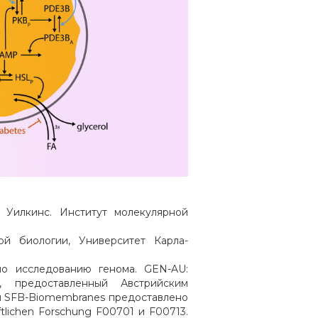
и Уилкинс. Институт молекулярной
й биологии, Университет Карла-
о исследованию генома. GEN-AU:
», предоставленный Австрийским
 и SFB-Biomembranes предоставлено
tlichen Forschung F00701 и F00713.