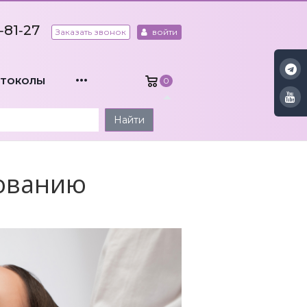
‑81‑27
Заказать звонок
войти
...
ОТОКОЛЫ
0
Найти
рованию