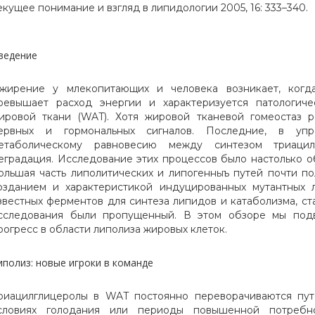
екущее понимание и взгляд в липидологии 2005, 16: 333–340.
ведение
жирение у млекопитающих и человека возникает, когда
ревышает расход энергии и характеризуется патологич
ировой ткани (WAT). Хотя жировой тканевой гомеостаз 
ервных и гормональных сигналов. Последние, в уп
етаболическому равновесию между синтезом триацил
еградация. Исследование этих процессов было настолько 
ольшая часть липолитических и липогенныъ путей почти п
озданием и характеристикой индуцированных мутантных 
звестных ферментов для синтеза липидов и катаболизма, ст
сследования были пропущенный. В этом обзоре мы под
рогресс в области липолиза жировых клеток.
иполиз: новые игроки в команде
риацилглицеролы в WAT постоянно переворачиваются пут
словиях голодания или периоды повышенной потребно