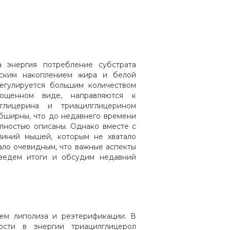
 энергия потребление субстрата
еским накоплением жира и белой
регулируется большим количеством
рощенном виде, направляются к
глицерина и триацилглицерином
обширны, что до недавнего времени
олностью описаны. Однако вместе с
линий мышей, которым не хватало
ало очевидным, что важные аспекты
ведем итоги и обсудим недавний
ем липолиза и реэтерификации. В
сти в энергии триацилглицерол