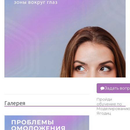
Задать воп
Пройди
Галерея
обучение по
Моделировани
Ягодиц