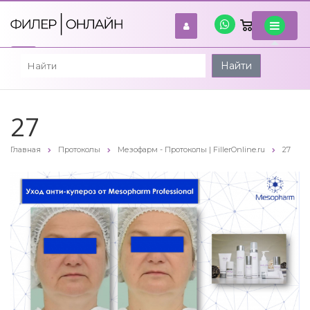
0
войти
Найти
27
Главная
Протоколы
Мезофарм - Протоколы | FillerOnline.ru
27