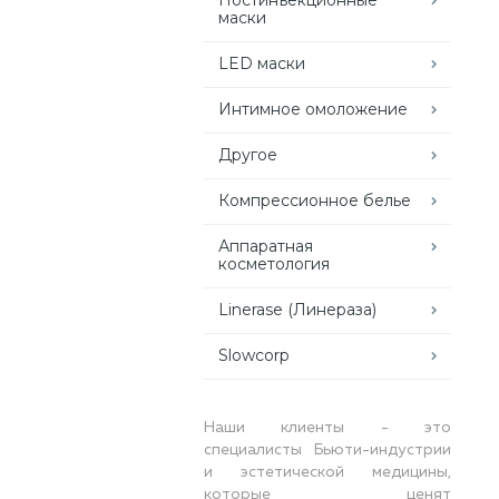
маски
LED маски
Интимное омоложение
Другое
Компрессионное белье
Аппаратная
косметология
Linerase (Линераза)
Slowcorp
Наши клиенты - это
специалисты Бьюти-индустрии
и эстетической медицины,
которые ценят