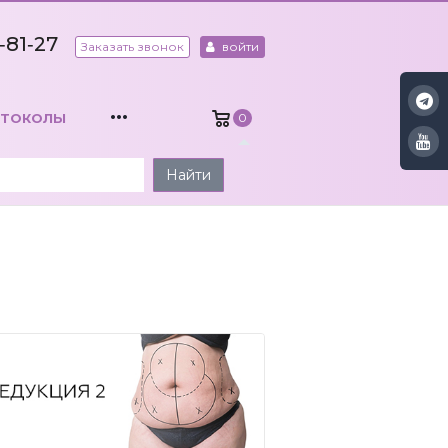
‑81‑27
Заказать звонок
войти
...
ОТОКОЛЫ
0
Найти