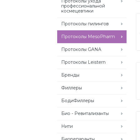
Протоколы ухода
профессиональной
космецевтики
Протоколы пилингов
Протоколы MesoPharm
Протоколы GANA
Протоколы Leistern
Бренды
Филлеры
БодиФиллеры
Био - Ревитализанты
Нити
Биорепаранты