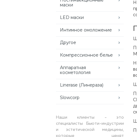
Н
маски
п
с
LED маски
Интимное омоложение
Ш
Другое
П
М
Компрессионное белье
Н
Аппаратная
в
косметология
в
Ш
Linerase (Линераза)
П
Slowcorp
C
д
с
Наши клиенты - это
Ш
специалисты Бьюти-индустрии
и эстетической медицины,
П
которые ценят