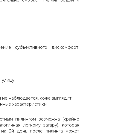
оятельно смывает пилинг водой и
»
ние субъективного дискомфорт,
 улицу.
 не наблюдается, кожа выглядит
енные характеристики
стным пилингом возможна (крайне
логичная легкому загару), которая
, на 3й день после пилинга может