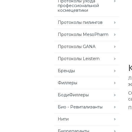
Протоколы ухода
профессиональной
космецевтики
Протоколы пилингов
Протоколы MesoPharm
Протоколы GANA
Протоколы Leistern
Бренды
Л
Филлеры
э
С
БодиФиллеры
с
Био - Ревитализанты
П
Нити
Биорепаранты