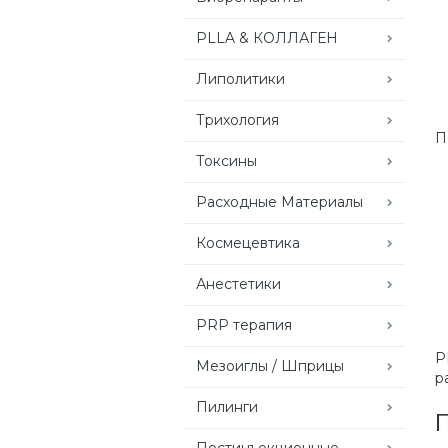
PLLA & КОЛЛАГЕН
Липолитики
Трихология
П
Токсины
Расходные Материалы
Космецевтика
Анестетики
PRP терапия
Р
Мезоиглы / Шприцы
р
Пилинги
Постинъекционные