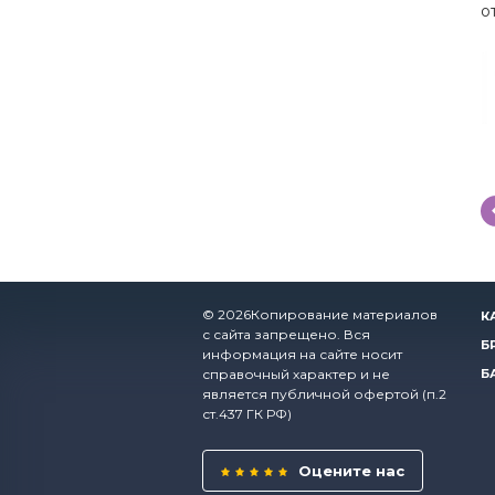
о
© 2026Копирование материалов
К
с сайта запрещено. Вся
Б
информация на сайте носит
справочный характер и не
Б
является публичной офертой (п.2
ст.437 ГК РФ)
Оцените нас