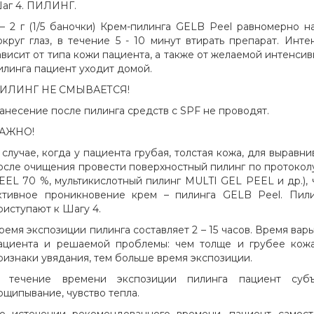
аг 4. ПИЛИНГ.
 – 2 г (1/5 баночки) Крем-пилинга GELB Peel равномерно н
округ глаз, в течение 5 - 10 минут втирать препарат. Инт
ависит от типа кожи пациента, а также от желаемой интенси
илинга пациент уходит домой.
ИЛИНГ НЕ СМЫВАЕТСЯ!
анесение после пилинга средств с SPF не проводят.
АЖНО!
 случае, когда у пациента грубая, толстая кожа, для выравн
осле очищения провести поверхностный пилинг по протокол
EEL 70 %, мультикислотный пилинг MULTI GEL PEEL и др.),
ктивное проникновение крем – пилинга GELB Peel. Пили
риступают к Шагу 4.
ремя экспозиции пилинга составляет 2 – 15 часов. Время вар
ациента и решаемой проблемы: чем толще и грубее кожа
ризнаки увядания, тем больше время экспозиции.
 течение времени экспозиции пилинга пациент суб
ощипывание, чувство тепла.