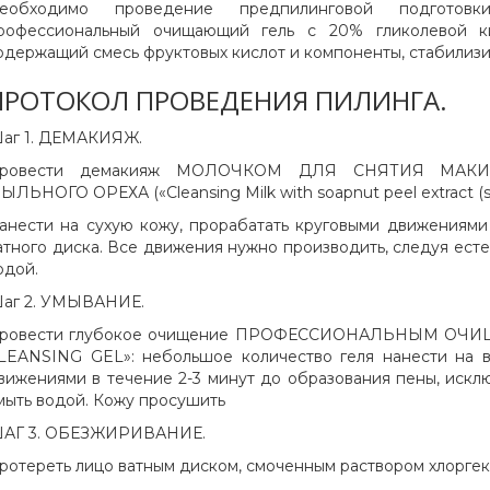
еобходимо проведение предпилинговой подготов
рофессиональный очищающий гель с 20% гликолевой кис
одержащий смесь фруктовых кислот и компоненты, стабилиз
ПРОТОКОЛ ПРОВЕДЕНИЯ ПИЛИНГА.
аг 1. ДЕМАКИЯЖ.
ровести демакияж МОЛОЧКОМ ДЛЯ СНЯТИЯ МАК
ЫЛЬНОГО ОРЕХА («Cleansing Milk with soapnut peel extract (sa
анести на сухую кожу, прорабатать круговыми движениям
атного диска. Все движения нужно производить, следуя ест
одой.
аг 2. УМЫВАНИЕ.
ровести глубокое очищение ПРОФЕССИОНАЛЬНЫМ ОЧ
LEANSING GEL»: небольшое количество геля нанести на 
вижениями в течение 2-3 минут до образования пены, исклю
мыть водой. Кожу просушить
АГ 3. ОБЕЗЖИРИВАНИЕ.
ротереть лицо ватным диском, смоченным раствором хлорге