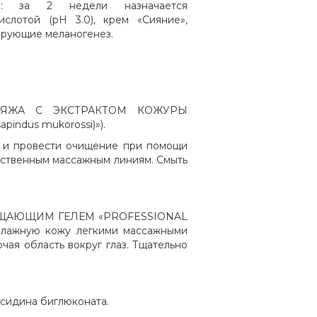
ки: за 2 недели назначается
лотой (рН 3.0), крем «Сияние»,
ирующие меланогенез.
ИЯЖА С ЭКСТРАКТОМ КОЖУРЫ
pindus mukorossi)»).
и и провести очищение при помощи
ественным массажным линиям. Смыть
ИЩАЮЩИМ ГЕЛЕМ «PROFESSIONAL
влажную кожу легкими массажными
чая область вокруг глаз. Тщательно
ксидина биглюконата.