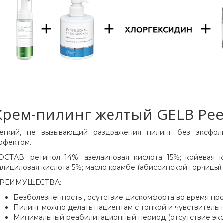
Крем-пилинг желтый GELB Pee
егкий, не вызывающий раздражения пилинг без эксфо
ффектом.
ОСТАВ: ретинол 14%; азелаиновая кислота 15%; койевая к
алициловая кислота 5%; масло крамбе (абиссинской горчицы); 
РЕИМУЩЕСТВА:
Безболезненность , осутствие дискомфорта во время пр
Пилинг можно делать пациентам с тонкой и чувствитель
Минимальный реабилитационный период (отсутствие эк