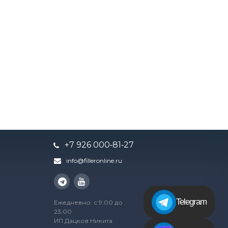
+7 926 000‑81‑27
info@filleronline.ru
Telegram
Ежедневно: с 9:00 до
23:00
ИП Дацков Никита