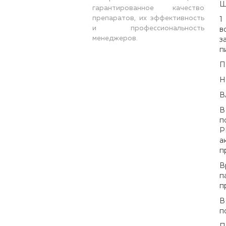
Ш
гарантированное качество
препаратов, их эффективность
1
и профессиональность
в
менеджеров.
з
п
П
Н
В
В
п
P
а
п
В
п
п
В
п