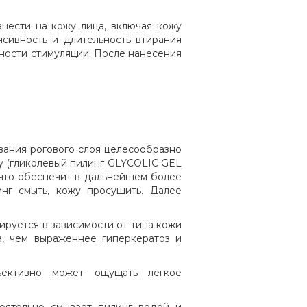
анести на кожу лица, включая кожу
енсивность и длительность втирания
вности стимуляции. После нанесения
ивания рогового слоя целесообразно
у (гликолевый пилинг GLYCOLIC GEL
 что обеспечит в дальнейшем более
нг смыть, кожу просушить. Далее
ьируется в зависимости от типа кожи
, чем выраженнее гиперкератоз и
ъективно может ощущать легкое