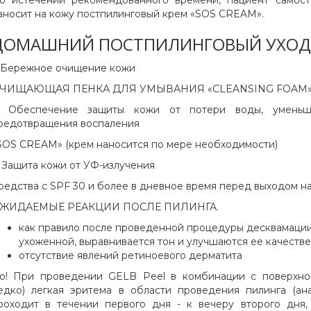
о истечении рекомендованного времени, пациент самост
аносит на кожу постпилинговый крем «SOS CREAM».
ДОМАШНИЙ ПОСТПИЛИНГОВЫЙ УХОД
. Бережное очищение кожи
ЧИЩАЮЩАЯ ПЕНКА ДЛЯ УМЫВАНИЯ «CLEANSING FOAM
. Обеспечение защиты кожи от потери воды, уменьше
редотвращения воспаления
SOS CREAM» (крем наносится по мере необходимости)
. Защита кожи от УФ-излучения
редства с SPF 30 и более в дневное время перед выходом на
ЖИДАЕМЫЕ РЕАКЦИИ ПОСЛЕ ПИЛИНГА.
как правило после проведенной процедуры десквамации
ухоженной, выравнивается тон и улучшаются ее качеств
отсутствие явлений ретиноевого дерматита
о! При проведении GELB Peel в комбинации с поверхно
едко) легкая эритема в области проведения пилинга (ана
роходит в течении первого дня - к вечеру второго дня