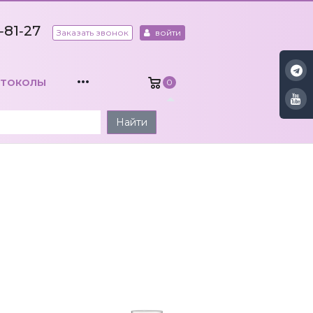
‑81‑27
Заказать звонок
войти
...
ОТОКОЛЫ
0
Найти